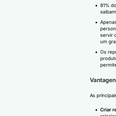
81% do
saibam
Apenas
person
servir
um gra
Os rep
produt
permit
Vantagens
As principa
Criar 