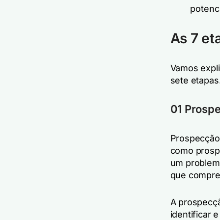
potenci
As 7 et
Vamos expli
sete etapas
01
Prosp
Prospecção é
como prospe
um problema
que compre
A prospecçã
identificar 