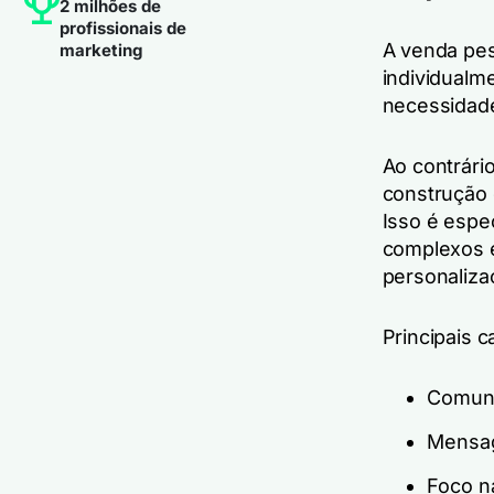
2 milhões de
profissionais de
A venda pes
marketing
individualm
necessidade
Ao contrári
construção 
Isso é espe
complexos e
personaliza
Principais c
Comuni
Mensag
Foco n