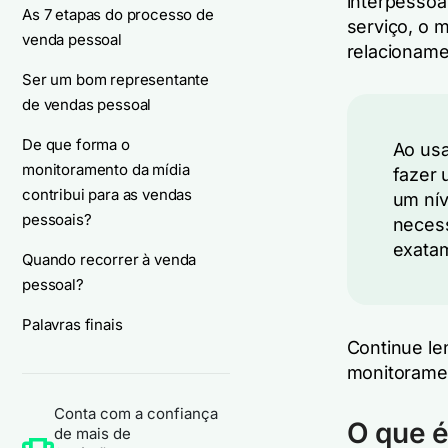
interpessoa
As 7 etapas do processo de
serviço, o 
venda pessoal
relacioname
Ser um bom representante
de vendas pessoal
De que forma o
Ao us
monitoramento da mídia
fazer 
contribui para as vendas
um nív
pessoais?
necess
exatam
Quando recorrer à venda
pessoal?
Palavras finais
Continue le
monitoramen
Conta com a confiança
O que é
de mais de