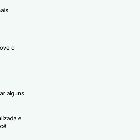
ais
move o
ar alguns
lizada e
ocê