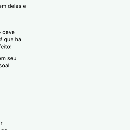
em deles e
o deve
já que há
eito!
em seu
soal
r