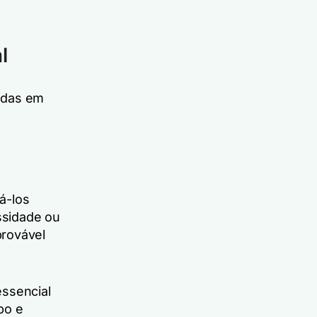
l
ndas em
cá-los
ssidade ou
provável
essencial
mpo e