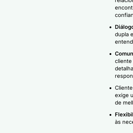
relaci
encont
confian
Diálog
dupla e
entend
Comuni
client
detalh
respon
Client
exige u
de mel
Flexibi
às nec