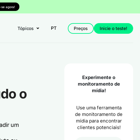
-se agora!
PT
Tópicos
Preços
Inicie o teste!
Experimente o
monitoramento de
udo o
mídia!
Use uma ferramenta
de monitoramento de
mídia para encontrar
adir um
clientes potenciais!