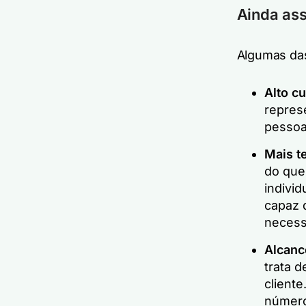
Ainda ass
Algumas das
Alto c
repres
pessoa
Mais t
do que
indivi
capaz 
necess
Alcanc
trata 
cliente
número