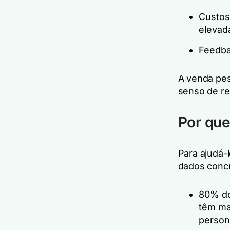
Custos
elevad
Feedba
A venda pes
senso de re
Por que
Para ajudá-
dados concr
80% do
têm ma
persona