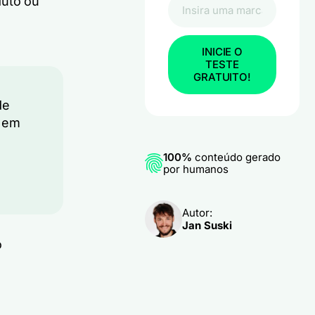
duto ou
INICIE O
TESTE
GRATUITO!
de
s em
100%
conteúdo gerado
por humanos
Autor:
Jan Suski
o