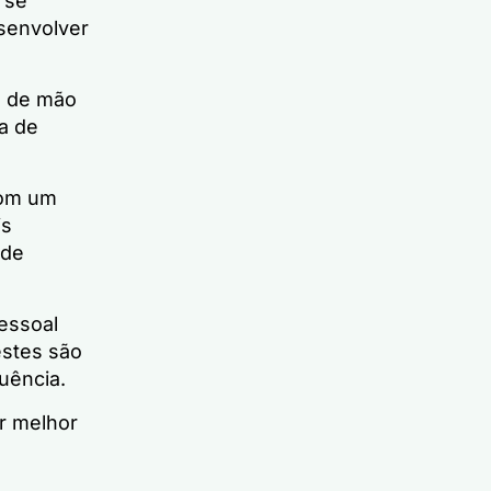
 se
senvolver
o de mão
a de
com um
is
ode
essoal
estes são
uência.
r melhor