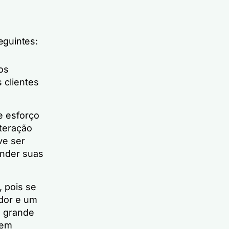
eguintes:
os
 clientes
e esforço
teração
ve ser
ender suas
, pois se
dor e um
m grande
 em