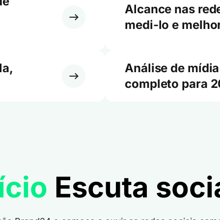
de
Alcance nas red
medi-lo e melho
la,
Análise de mídia
completo para 
ício
Escuta socia