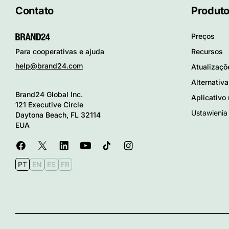
Contato
Produt
Preços
Recursos
Para cooperativas e ajuda
help@brand24.com
Atualizaçõ
Alternativ
Brand24 Global Inc.
Aplicativo
121 Executive Circle
Ustawienia
Daytona Beach, FL 32114
EUA
PT
EN
ES
FR