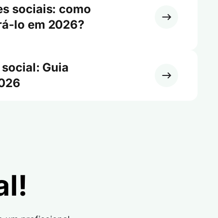
es sociais: como
rá-lo em 2026?
 social: Guia
2026
l!