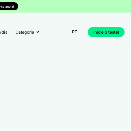
-se agora!
PT
ídia
Categoria
Inicie o teste!