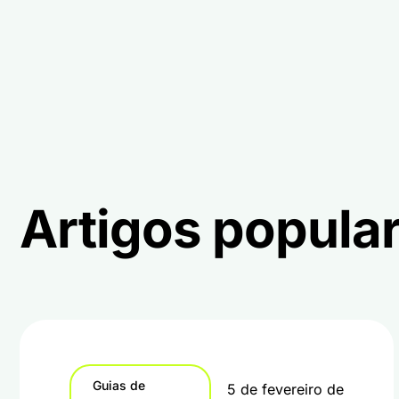
Artigos popula
Guias de
5 de fevereiro de