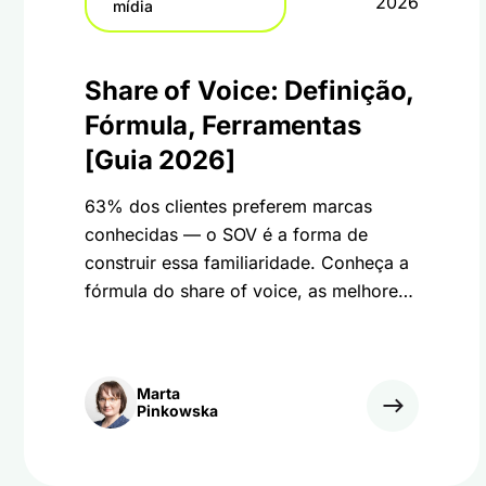
2026
mídia
Share of Voice: Definição,
Fórmula, Ferramentas
[Guia 2026]
63% dos clientes preferem marcas
conhecidas — o SOV é a forma de
construir essa familiaridade. Conheça a
fórmula do share of voice, as melhores
ferramentas e saiba como acompanhar
o share of voice da IA em 2026!
Marta
Pinkowska