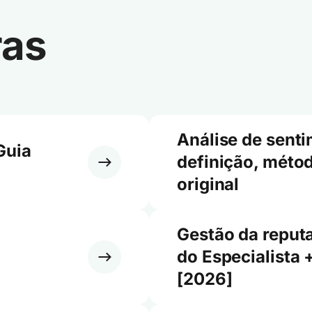
ras
Análise de sent
Guia
definição, métod
original
Gestão da reput
do Especialista 
[2026]