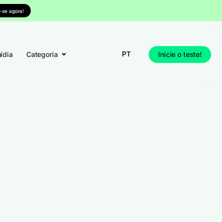
-se agora!
PT
ídia
Categoria
Inicie o teste!