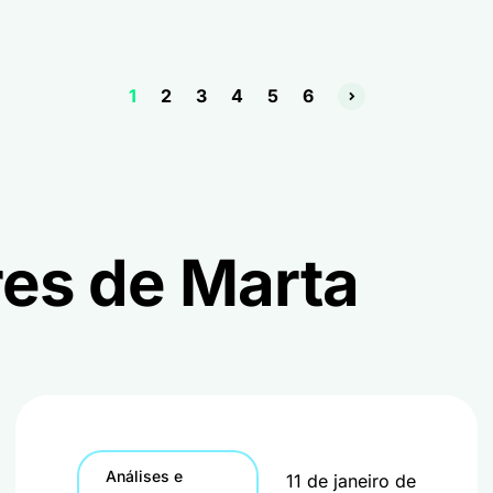
1
2
3
4
5
6
res de Marta
Análises e
11 de janeiro de