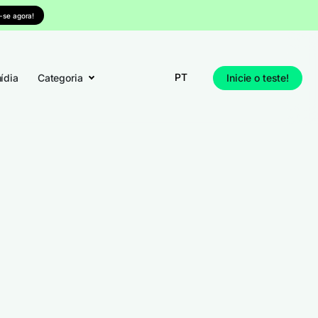
-se agora!
PT
ídia
Categoria
Inicie o teste!