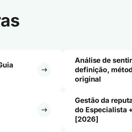
ras
Análise de sent
Guia
definição, métod
original
Gestão da reput
do Especialista 
[2026]