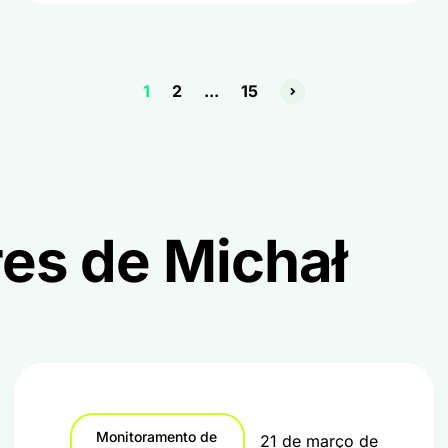
1
2
...
15
res de Michał
Monitoramento de
21 de março de