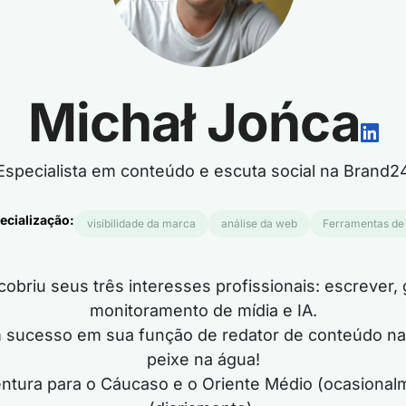
Michał Jońca
Especialista em conteúdo e escuta social na Brand2
ecialização:
visibilidade da marca
análise da web
Ferramentas de 
cobriu seus três interesses profissionais: escrever,
monitoramento de mídia e IA.
m sucesso em sua função de redator de conteúdo n
peixe na água!
entura para o Cáucaso e o Oriente Médio (ocasionalm