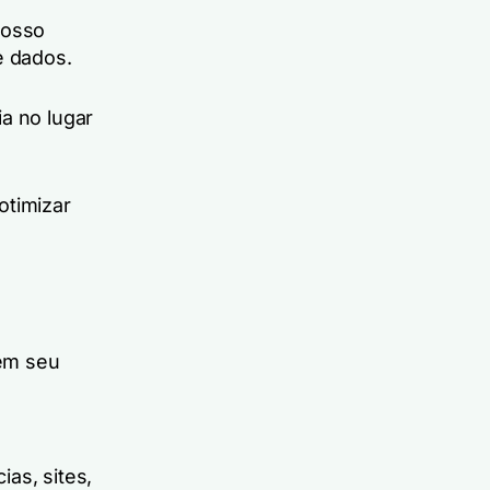
posso
 e dados.
a no lugar
otimizar
em seu
as, sites,