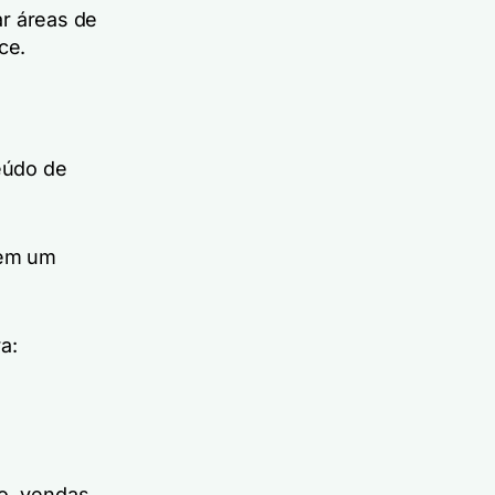
ar áreas de
nce.
teúdo de
tem um
a:
o, vendas