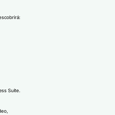
escobrirá:
ess Suite.
deo,