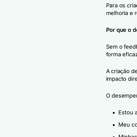
Para os cria
melhoria e 
Por que o 
Sem o feedb
forma efica
A criação d
impacto dir
O desempen
Estou a
Meu co
Minhas