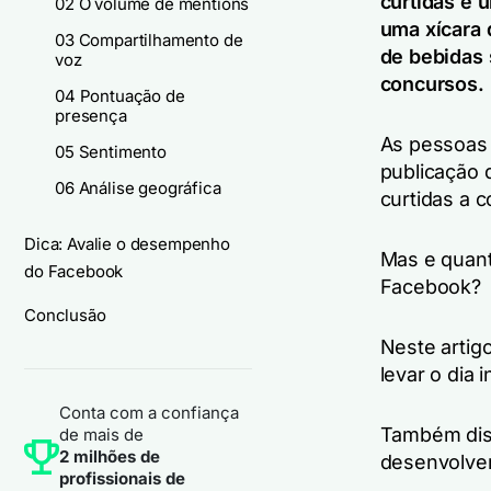
curtidas e 
02 O volume de mentions
uma xícara 
03 Compartilhamento de
de bebidas 
voz
concursos.
04 Pontuação de
presença
As pessoas 
05 Sentimento
publicação 
06 Análise geográfica
curtidas a 
Dica: Avalie o desempenho
Mas e quan
do Facebook
Facebook?
Conclusão
Neste artig
levar o dia i
Conta com a confiança
Também disc
de mais de
2 milhões de
desenvolve
profissionais de