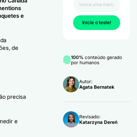
 no Canadá
mentions
nquetes e
Inicie o teste!
ada
ões, de
100%
conteúdo gerado
por humanos
Autor:
Agata Bernatek
ão precisa
Revisado:
medir e
Katarzyna Dereń