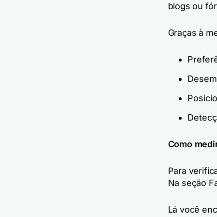
blogs ou fó
Graças à me
Prefer
Desem
Posici
Detecç
Como medir
Para verific
Na seção Fa
Lá você enc