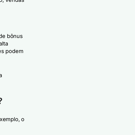
de bônus
alta
res podem
a
?
exemplo, o