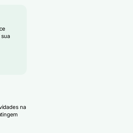
ce
r sua
ividades na
atingem