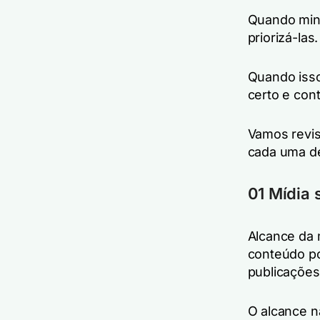
Quando minh
priorizá-la
Quando isso
certo e cont
Vamos revis
cada uma de
01 Mídia 
Alcance da m
conteúdo po
publicações
O alcance n