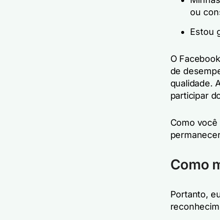
ou con
Estou 
O Facebook
de desempen
qualidade. 
participar 
Como você 
permanecer
Como m
Portanto, e
reconhecim