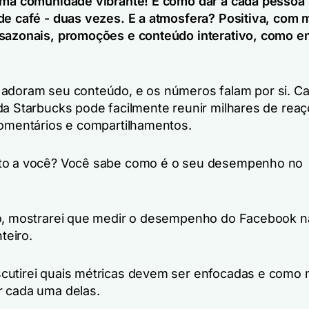
uma comunidade vibrante! É como dar a cada pessoa
de café - duas vezes. E a atmosfera? Positiva, com 
sazonais, promoções e conteúdo interativo, como e
adoram seu conteúdo, e os números falam por si. C
da Starbucks pode facilmente reunir milhares de reaç
comentários e compartilhamentos.
to a você? Você sabe como é o seu desempenho no
o, mostrarei que medir o desempenho do Facebook n
nteiro.
utirei quais métricas devem ser enfocadas e como 
r cada uma delas.