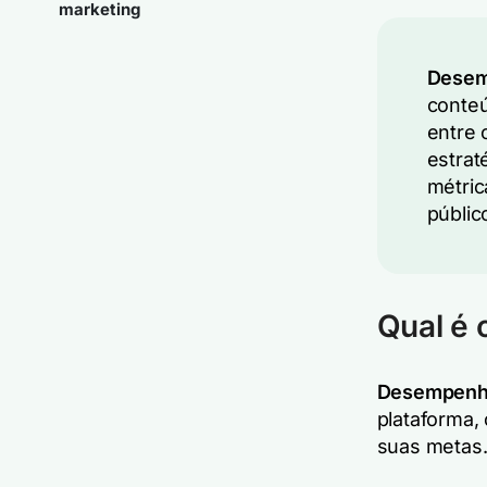
marketing
Desem
conteú
entre 
estrat
métric
públic
Qual é
Desempenh
plataforma,
suas metas