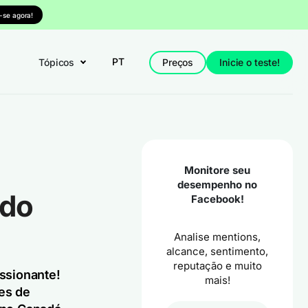
-se agora!
PT
Tópicos
Preços
Inicie o teste!
Monitore seu
desempenho no
 do
Facebook!
Analise mentions,
alcance, sentimento,
reputação e muito
ssionante!
mais!
es de