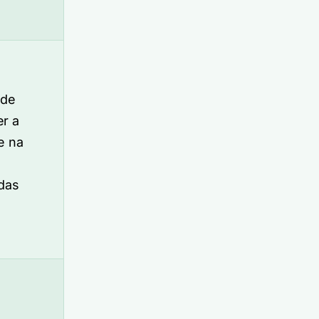
ade
r a
e na
das