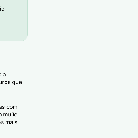
ão
s a
guros que
las com
a muito
es mais