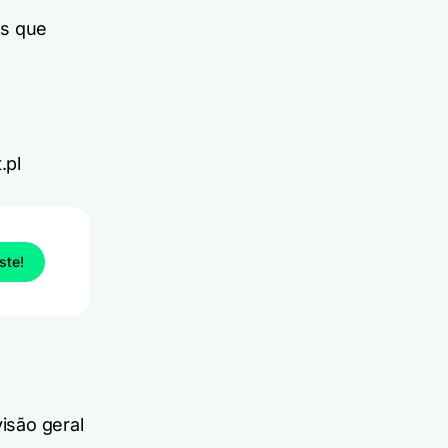
is que
.pl
este!
isão geral