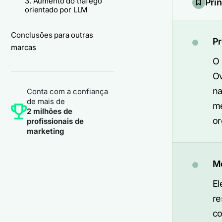
3. Aumento do tráfego
Pri
orientado por LLM
Conclusões para outras
P
marcas
O 
Ov
na
Conta com a confiança
de mais de
me
2 milhões de
or
profissionais de
marketing
M
El
re
co