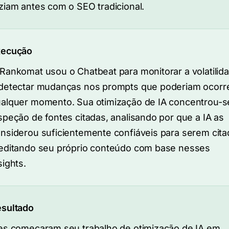
ziam antes com o SEO tradicional.
xecução
Rankomat usou o Chatbeat para monitorar a volatilid
detectar mudanças nos prompts que poderiam ocorre
alquer momento. Sua otimização de IA concentrou-s
speção de fontes citadas, analisando por que a IA as
nsiderou suficientemente confiáveis para serem cita
editando seu próprio conteúdo com base nesses
sights.
sultado
es começaram seu trabalho de otimização de IA em