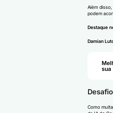
Além disso,
podem acons
Destaque ne
Damian Lut
Melh
sua 
Desafio
Como muitas