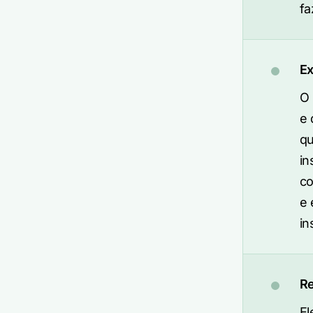
fa
E
O 
e 
qu
in
co
e 
in
Re
El