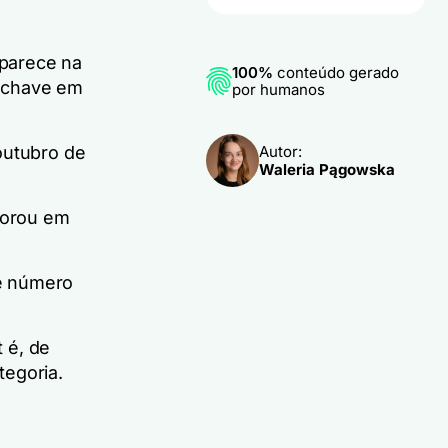
aparece na
100%
conteúdo gerado
s-chave em
por humanos
Autor:
outubro de
Waleria Pągowska
horou em
se número
 é, de
tegoria.