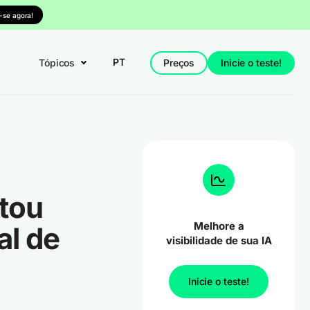
-se agora!
PT
Tópicos
Preços
Inicie o teste!
tou
Melhore a
al de
visibilidade de sua IA
Inicie o teste!