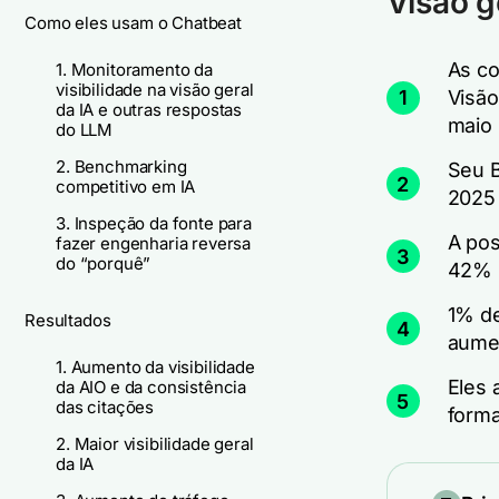
Visão g
Como eles usam o Chatbeat
As co
1. Monitoramento da
visibilidade na visão geral
1
Visão
da IA e outras respostas
maio 
do LLM
2. Benchmarking
Seu 
2
competitivo em IA
2025 
3. Inspeção da fonte para
A pos
fazer engenharia reversa
3
do “porquê”
42% 
1% de
Resultados
4
aume
1. Aumento da visibilidade
Eles 
da AIO e da consistência
5
das citações
forma
2. Maior visibilidade geral
da IA