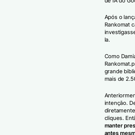
de IA do Go
Após o lanç
Rankomat ca
investigas
la.
Como Damian
Rankomat.p
grande bibl
mais de 2.5
Anteriormen
intenção. D
diretamente
cliques. En
manter pres
antes mesmo