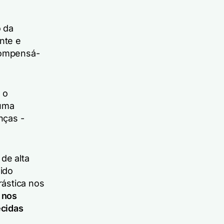
 da
nte e
compensá-
 o
 uma
nças -
de alta
ido
ástica nos
 nos
ecidas