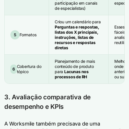
participação em canais
especial
de especialistas)
Criou um calendário para
Perguntas e respostas,
Esses f
listas dos X principais,
fáceis 
5
Formatos
instruções, listas de
analisa
recursos e respostas
reutili
diretas
Planejamento de mais
Melhora
Cobertura do
conteúdo de produto
onde o 
6
tópico
para
Lacunas nos
anterio
processos de RH
ou sube
3. Avaliação comparativa de
desempenho e KPIs
A Worksmile também precisava de uma