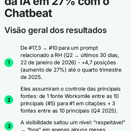
da IA em 27% com o
Chatbeat
Visão geral dos resultados
De #17,3 → #10 para um prompt
relacionado a RH (Q2 → últimos 30 dias,
1
22 de janeiro de 2026) - +4,7 posições
(aumento de 27%) até o quarto trimestre
de 2025.
Eles assumiram o controle das principais
fontes: de 1 fonte Worksmile entre as 10
2
principais (#5) para #1 em citações + 3
fontes entre as 10 principais (Q4 2025).
A visibilidade saltou um nível: “respeitável”
3
→ “boa” em apenas alguns meses.