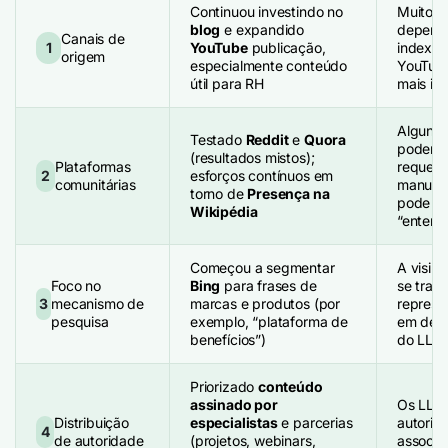
Continuou investindo no
Muitos 
blog
e expandido
depende
Canais de
1
YouTube
publicação,
indexad
origem
especialmente conteúdo
YouTube
útil para RH
mais inf
Alguns 
Testado
Reddit
e
Quora
podem a
(resultados mistos);
Plataformas
requere
2
esforços contínuos em
comunitárias
manuten
torno de
Presença na
pode mo
Wikipédia
“entend
Começou a segmentar
A visib
Foco no
Bing
para frases de
se trad
3
mecanismo de
marcas e produtos (por
represe
pesquisa
exemplo, “plataforma de
em dete
benefícios”)
do LLM
Priorizado
conteúdo
assinado por
Os LLM
Distribuição
especialistas
e parcerias
autoria 
4
de autoridade
(projetos, webinars,
associa