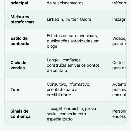
principal
de relacionamentos
tráfego, 
Melhores
LinkedIn, Twitter, Quora
Instagram
plataformas
Estudos de caso, webinars,
Estilo de
Vídeos, hi
publicações autorizadas em
conteúdo
gerado pe
blogs
Longo - confiança
Ciclo de
Curto - a
construída em vários pontos
vendas
gera deci
de contato
Consultivo, informativo,
Autêntico
Tom
orientado para a
personali
credibilidade
comunida
Thought leadership, prova
Sinais de
Personali
social, conhecimento
confiança
endossos 
especializado