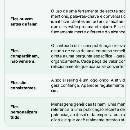
O uso de uma ferramenta de escuta social
mentions, palavras-chave e conversas do s
Eles ouvem
identificar clientes em potencial exatam
antes de falar.
que eles estão procurando ajuda. Esse é 
fundamentalmente diferente do alcance fri
O conteúdo útil - uma publicação relevant
Eles
estudo de caso de uma empresa semelhan
compartilham,
direta a uma pergunta específica - gera cr
não vendem.
organicamente. Cada peça de valor contri
relacionamento que acaba se convertendo
A social selling é um jogo longo. A ativid
Eles são
gera confiança. Aparecer regularmente nos
consistentes.
sim.
Mensagens genéricas falham. Uma mensa
Eles
referência a uma publicação recente de u
personalizam
potencial, ao desafio da empresa ou a algo
tudo.
diz a ele que você realmente prestou aten