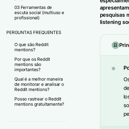
especialmen
03 Ferramentas de
apresentamo
escuta social (multiuso e
pesquisas m
profissional)
listening s
PERGUNTAS FREQUENTES
O que são Reddit
Pri
mentions?
Por que os Reddit
mentions são
Po
importantes?
Qual é a melhor maneira
Os
de monitorar e analisar o
de
Reddit mentions?
lo
Posso rastrear o Reddit
mentions gratuitamente?
so
pe