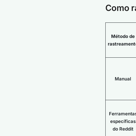
Como ra
Método de
rastreament
Manual
Ferramenta
específicas
do Reddit