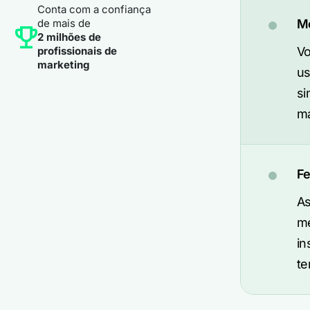
Conta com a confiança
de mais de
Mé
2 milhões de
profissionais de
Vo
marketing
us
si
ma
Fe
As
me
in
te