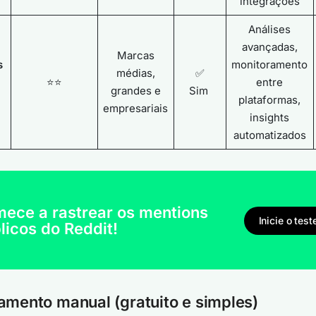
integrações
Análises
avançadas,
Marcas
s
monitoramento
médias,
✅
⭐⭐
entre
grandes e
Sim
plataformas,
empresariais
insights
automatizados
ece a rastrear os mentions
Inicie o test
licos do Reddit!
amento manual (gratuito e simples)