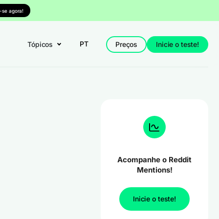
-se agora!
PT
Tópicos
Preços
Inicie o teste!
Acompanhe o Reddit
Mentions!
Inicie o teste!