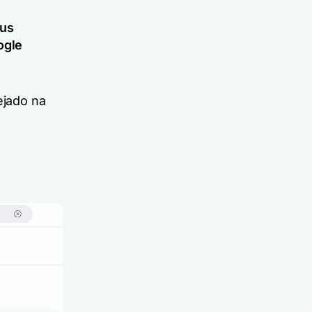
eus
ogle
ejado na