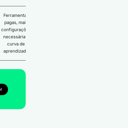
Ferramentas
pagas, mais
configurações
necessárias,
curva de
aprendizado
e!