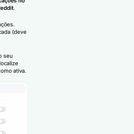
icações no
Reddit
.
ações.
cada (deve
o seu
localize
omo ativa.