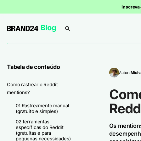
Inscrev
Tabela de conteúdo
Autor:
Micha
Como rastrear o Reddit
Como
mentions?
Redd
01 Rastreamento manual
(gratuito e simples)
02 ferramentas
Os mentions
específicas do Reddit
(gratuitas e para
desempenha
pequenas necessidades)