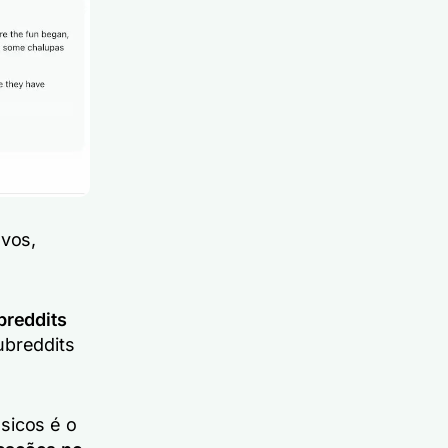
ovos,
breddits
ubreddits
sicos é o