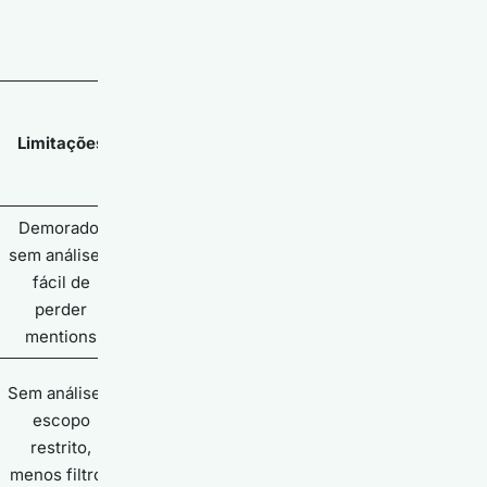
Limitações
Demorado,
sem análises,
fácil de
perder
mentions
Sem análises,
escopo
restrito,
menos filtros