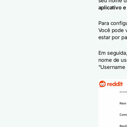
seu nome de
aplicativo 
Para config
Você pode v
estar por pa
Em seguida,
nome de usu
"Username 