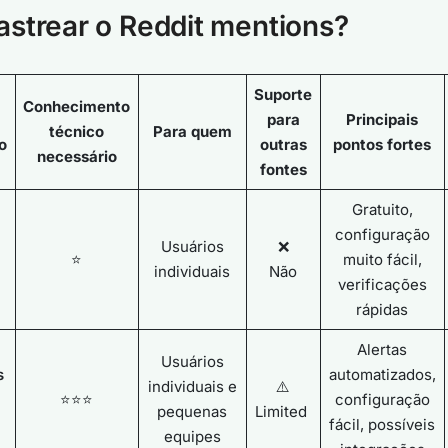
strear o Reddit mentions?
Suporte
Conhecimento
para
Principais
técnico
Para quem
o
outras
pontos fortes
necessário
fontes
Gratuito,
configuração
Usuários
❌
⭐
muito fácil,
individuais
Não
verificações
rápidas
Alertas
Usuários
s
automatizados,
individuais e
⚠️
⭐⭐⭐
configuração
pequenas
Limited
fácil, possíveis
equipes