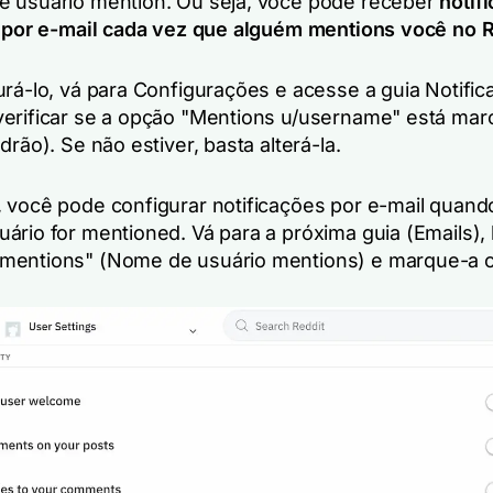
 usuário mention. Ou seja, você pode receber
notif
e por e-mail cada vez que alguém mentions você no 
urá-lo, vá para Configurações e acesse a guia Notific
erificar se a opção "Mentions u/username" está mar
drão). Se não estiver, basta alterá-la.
 você pode configurar notificações por e-mail quand
ário for mentioned. Vá para a próxima guia (Emails), 
mentions" (Nome de usuário mentions) e marque-a c