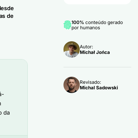
desde
as de
100%
conteúdo gerado
por humanos
Autor:
Michał Jońca
Revisado:
Michal Sadowski
á-
m
o da