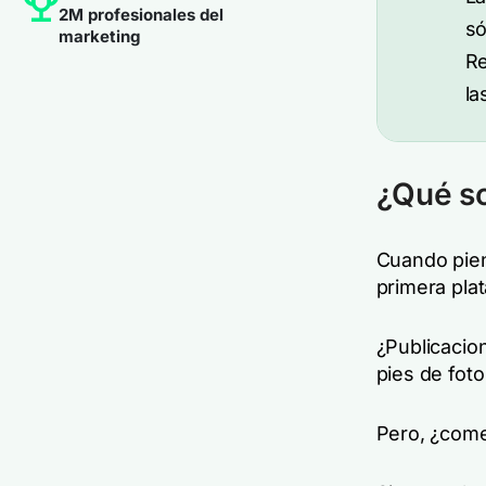
2M profesionales del
só
marketing
Re
la
¿Qué so
Cuando pien
primera pla
¿Publicacio
pies de fot
Pero, ¿come