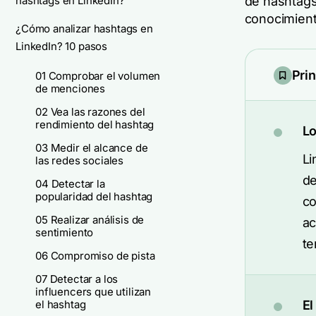
hashtags en LinkedIn?
de hashtags 
conocimient
¿Cómo analizar hashtags en
LinkedIn? 10 pasos
Pri
01 Comprobar el volumen
de menciones
02 Vea las razones del
rendimiento del hashtag
Lo
03 Medir el alcance de
Li
las redes sociales
de
04 Detectar la
popularidad del hashtag
co
05 Realizar análisis de
ac
sentimiento
te
06 Compromiso de pista
07 Detectar a los
influencers que utilizan
el hashtag
El