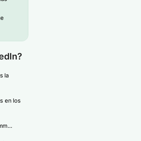
te
kedIn?
s la
s en los
mm...