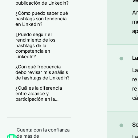
ve
publicación de LinkedIn?
An
¿Cómo puedo saber qué
hashtags son tendencia
mu
en LinkedIn?
ap
¿Puedo seguir el
rendimiento de los
hashtags de la
competencia en
LinkedIn?
La
¿Con qué frecuencia
La
debo revisar mis análisis
de hashtags de LinkedIn?
re
¿Cuál es la diferencia
re
entre alcance y
cá
participación en la...
Se
Cuenta con la confianza
de más de
La