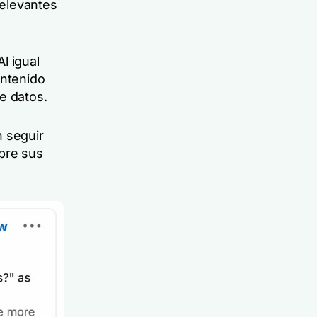
relevantes
l igual
ontenido
e datos.
n seguir
bre sus