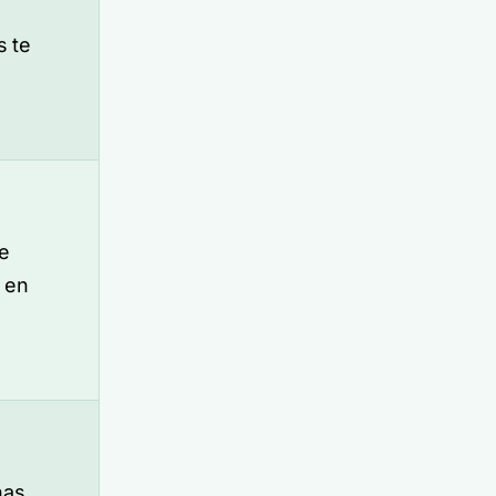
s te
e
 en
ñas