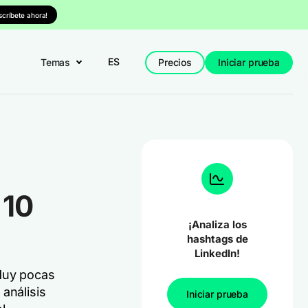
nscríbete ahora!
ES
Temas
Precios
Iniciar prueba
 10
¡Analiza los
hashtags de
LinkedIn!
 Muy pocas
análisis
Iniciar prueba