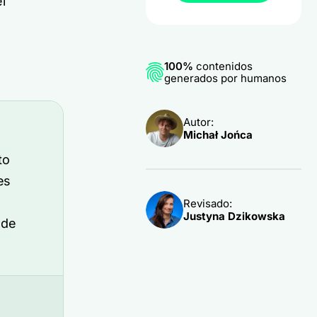
l
100%
contenidos
generados por humanos
Autor:
Michał Jońca
to
es
Revisado:
Justyna Dzikowska
 de