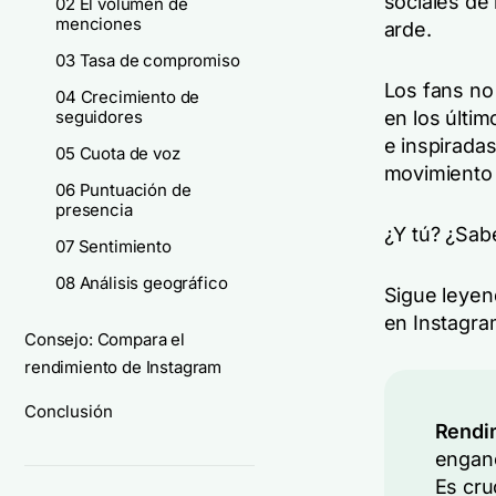
sociales de
02 El volumen de
menciones
arde.
03 Tasa de compromiso
Los fans no
04 Crecimiento de
seguidores
en los últi
e inspirada
05 Cuota de voz
movimiento
06 Puntuación de
presencia
¿Y tú? ¿Sab
07 Sentimiento
08 Análisis geográfico
Sigue leyen
en Instagra
Consejo: Compara el
rendimiento de Instagram
Conclusión
Rendi
enganc
Es cru