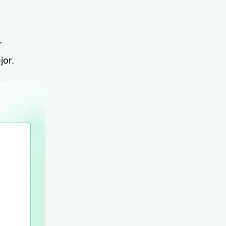
.
jor.