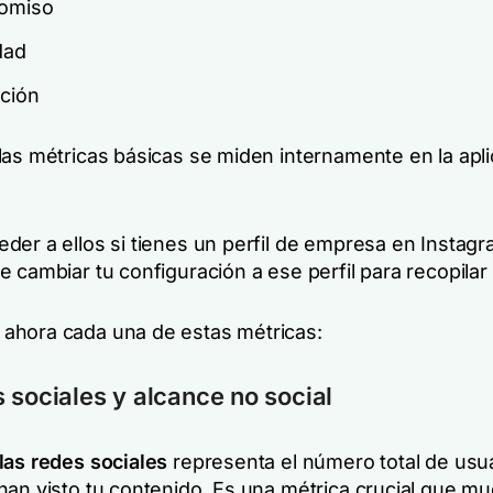
omiso
idad
ción
las métricas básicas se miden internamente en la apl
der a ellos si tienes un perfil de empresa en Instagr
 cambiar tu configuración a ese perfil para recopilar
hora cada una de estas métricas:
 sociales y alcance no social
las redes sociales
representa el número total de usu
han visto tu contenido. Es una métrica crucial que mu