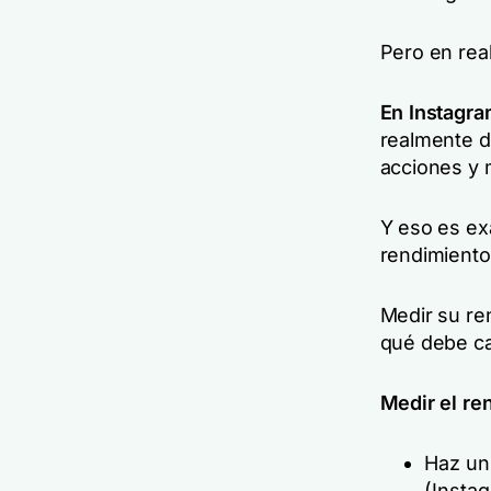
Pero en rea
En Instagra
realmente di
acciones y 
Y eso es ex
rendimiento
Medir su re
qué debe ca
Medir el re
Haz un
(Instag