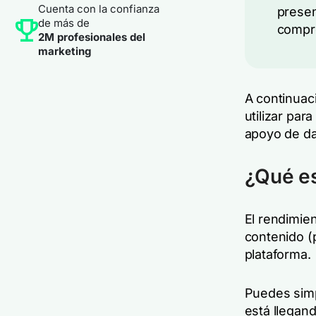
Cuenta con la confianza
presen
de más de
compro
2M profesionales del
marketing
A continuac
utilizar par
apoyo de dat
¿Qué es
El rendimien
contenido (p
plataforma.
Puedes simp
está llegand