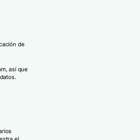
icación de
am, así que
 datos.
arios
estra el