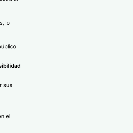
, lo
público
sibilidad
r sus
n el