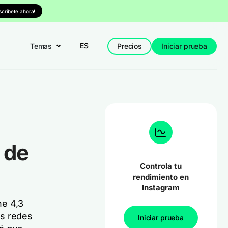
nscríbete ahora!
ES
Temas
Precios
Iniciar prueba
 de
Controla tu
rendimiento en
Instagram
ne 4,3
as redes
Iniciar prueba