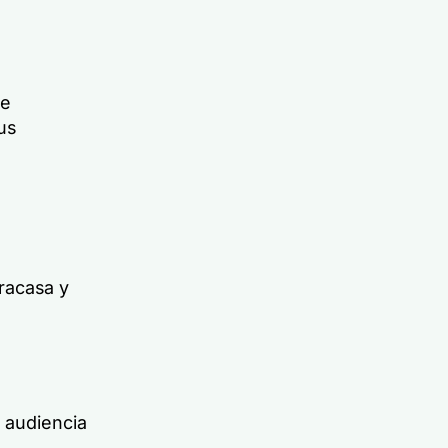
ce
tus
racasa y
 audiencia