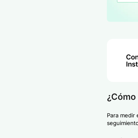
Con
Ins
¿Cómo m
Para medir 
seguimiento