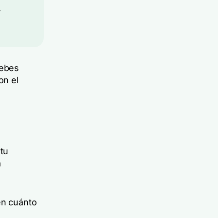
,
debes
on el
 tu
a
en cuánto