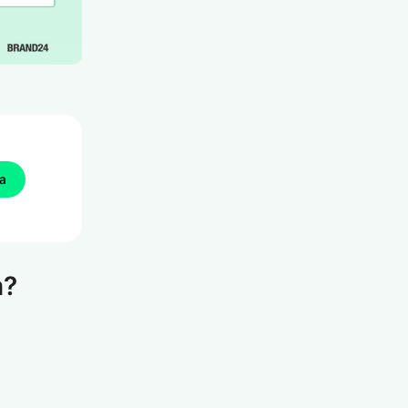
ba
m?