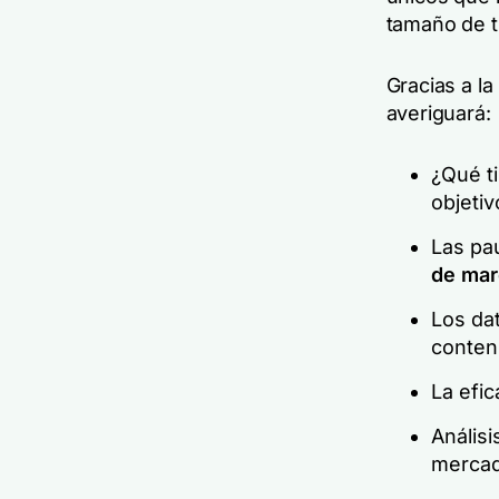
tamaño de t
Gracias a la
averiguará:
¿Qué t
objetiv
Las pa
de mar
Los da
conten
La efic
Análisi
mercad