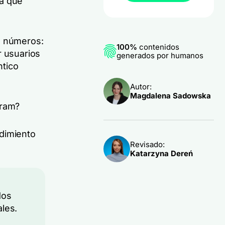
tá que
s números:
100%
contenidos
r usuarios
generados por humanos
ntico
Autor:
Magdalena Sadowska
agram?
ndimiento
Revisado:
Katarzyna Dereń
dos
ales.