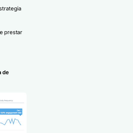
trategia
de prestar
a de