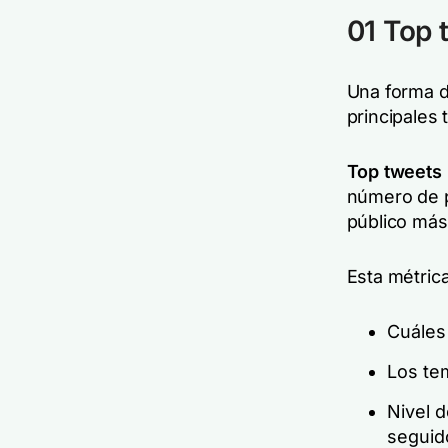
01 Top 
Una forma d
principales 
Top tweets
número de p
público más
Esta métric
Cuáles
Los te
Nivel 
seguid