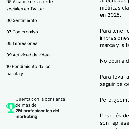
adecuadas p
05 Alcance de las redes
métricas cl
sociales en Twitter
en 2025.
06 Sentimiento
Para tener 
07 Compromiso
impresiones
08 Impresiones
marca y la t
09 Actividad de vídeo
No ocurre d
10 Rendimiento de los
hashtags
Para llevar
seguir de c
Cuenta con la confianza
Pero, ¿cómo 
de más de
2M profesionales del
Después de 
marketing
son represe