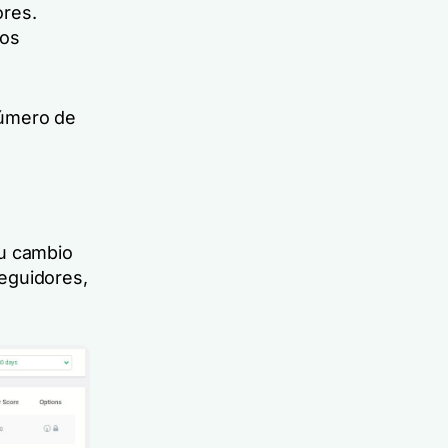
ores.
los
número de
su cambio
seguidores,