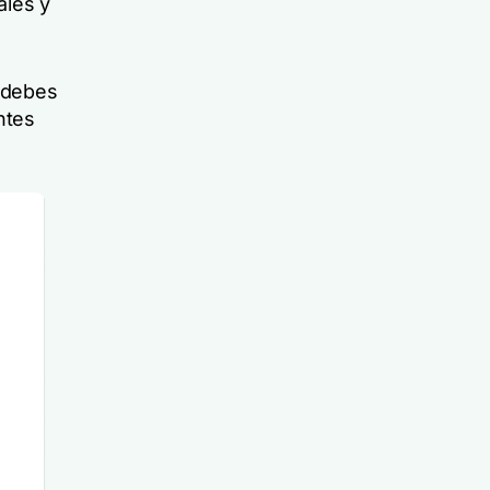
ales y
e debes
ntes