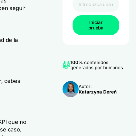
las
ben seguir
Iniciar
prueba
d de la
100%
contenidos
generados por humanos
r, debes
Autor:
Katarzyna Dereń
KPI que no
ese caso,