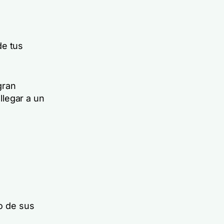
de tus
gran
llegar a un
o de sus