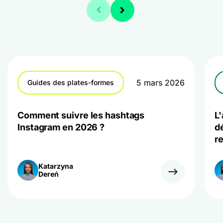
5 mars 2026
Guides des plates-formes
Comment suivre les hashtags
L
Instagram en 2026 ?
d
r
Katarzyna
Dereń