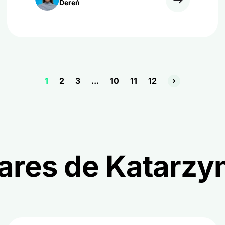
original de Brand24 realizada entre 12
Dereń
894 mentions.
1
2
3
...
10
11
12
lares de Katarzy