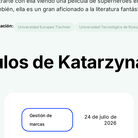
arte con ella viendo una película de superhéroes en 
bién,
ella es
un gran aficionado a la literatura fantást
ación:
Universidad Europea Tischner
Universidad Tecnológica de Rze
ulos de Katarzyn
Gestión de
24 de julio de
2026
marcas