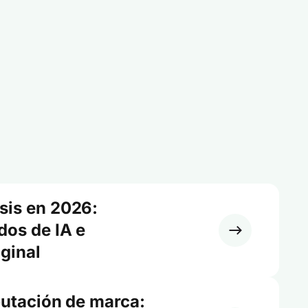
sis en 2026:
dos de IA e
iginal
putación de marca: