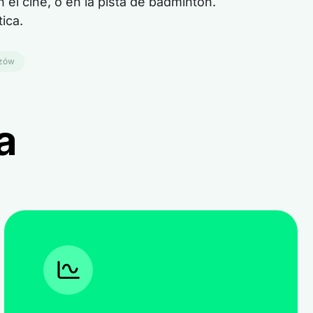
el cine, o en la pista de bádminton.
ica.
szów
a