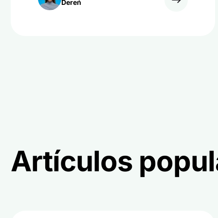
Dereń
Artículos popu