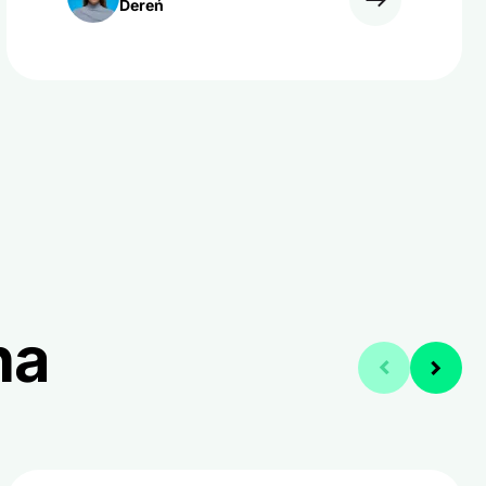
Dereń
na