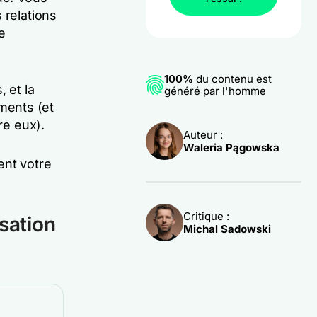
 relations
e
100%
du contenu est
 et la
généré par l'homme
ments (et
re eux).
Auteur :
Waleria Pągowska
tent votre
Critique :
isation
Michal Sadowski