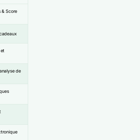
s & Score
 cadeaux
 et
analyse de
rques
t
ctronique