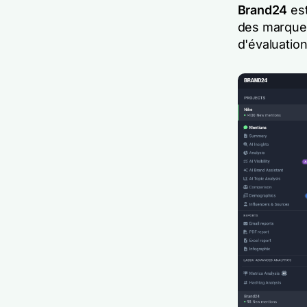
Brand24
est
des marques 
d'évaluatio