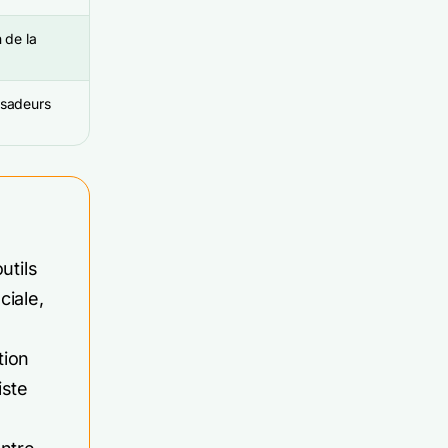
 de la
ssadeurs
utils
ciale,
tion
iste