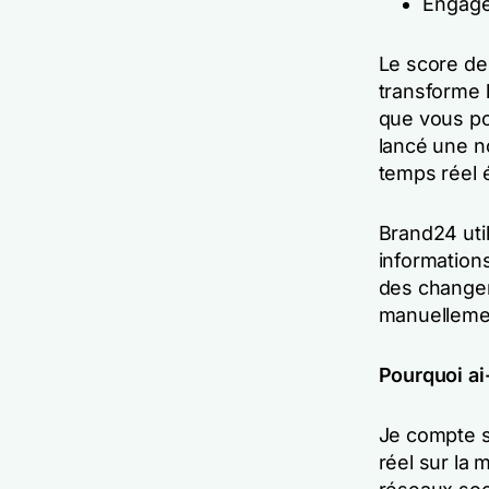
Engage
Le score de
transforme l
que vous p
lancé une n
temps réel é
Brand24 uti
informations
des changem
manuellemen
Pourquoi ai
Je compte s
réel sur la 