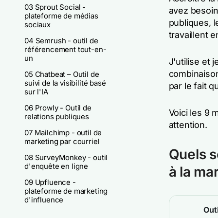
03 Sprout Social -
avez besoin
plateforme de médias
publiques, l
sociaux
travaillent 
04 Semrush - outil de
référencement tout-en-
un
J'utilise et
combinaison
05 Chatbeat – Outil de
suivi de la visibilité basé
par le fait 
sur l'IA
06 Prowly - Outil de
Voici les 9 
relations publiques
attention.
07 Mailchimp - outil de
marketing par courriel
Quels so
08 SurveyMonkey - outil
d'enquête en ligne
à la ma
09 Upfluence -
plateforme de marketing
d'influence
Outi