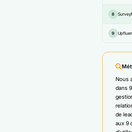
8
Survey
9
Upflue
Mét
Nous a
dans 9
gestio
relati
de lea
aux 9 o