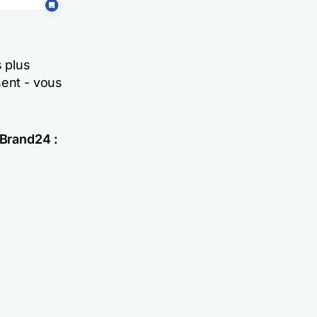
s plus
sent - vous
 Brand24 :