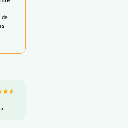
entre
e de
rs
ra