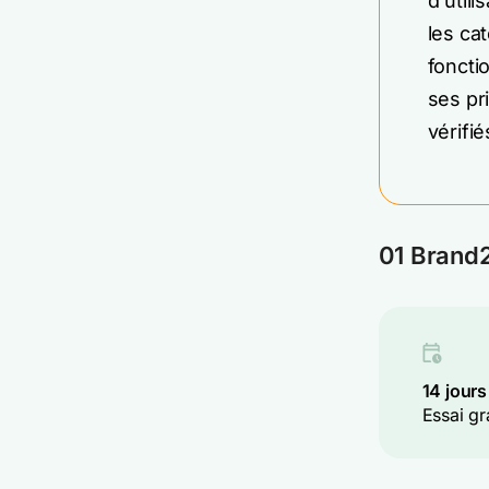
d'util
les ca
fonctio
ses pr
vérifi
01 Brand2
14 jour
Essai gr