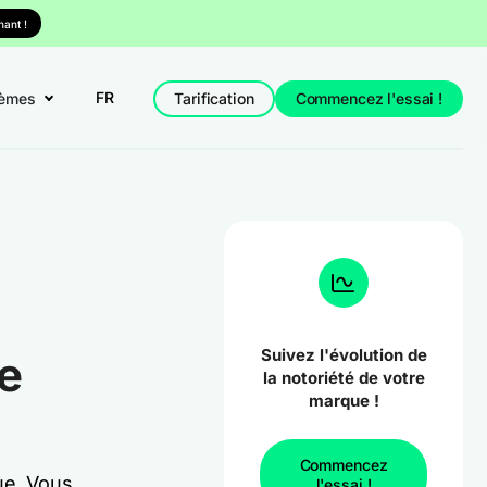
ant !
FR
èmes
Tarification
Commencez l'essai !
Suivez l'évolution de
de
la notoriété de votre
marque !
Commencez
ue. Vous
l'essai !