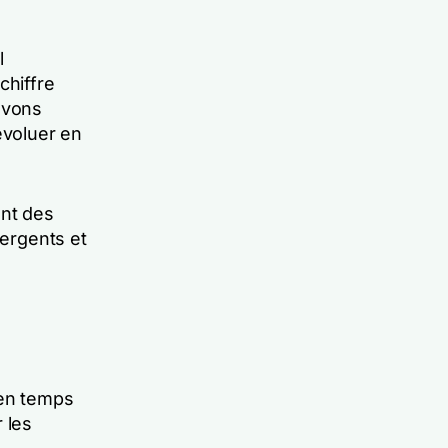
l
chiffre
avons
évoluer en
ent des
mergents et
 en temps
 les