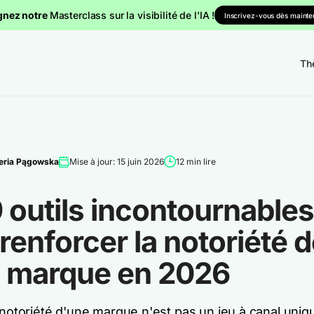
gnez notre
Masterclass sur la visibilité de l'IA !
Inscrivez-vous dès mainten
Th
eria Pągowska
Mise à jour: 15 juin 2026
12 min lire
 outils incontournables
renforcer la notoriété 
e marque en 2026
 notoriété d'une marque n'est pas un jeu à canal uniq