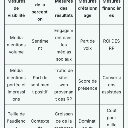
Mesures
Mesures
Mesures
Mesures
de la
de
des
d'étalonn
financièr
percepti
visibilité
résultats
age
es
on
Engagem
Media
ent dans
Sentime
Part de
ROI DES
mentions
les
nt
voix
RP
volume
médias
sociaux
Média
Trafic de
mentions
Part de
sites
Conversi
Score de
portée et
sentimen
web
ons
présence
impressi
t positif
provenan
assistées
ons
t des RP
Coût
Taille de
Croissan
pour
l'audienc
Contexte
ce de la
Dominati
mille