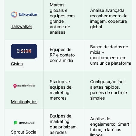
Marcas
globais e
Análise avançada,
equipes com
reconhecimento de
grande
imagem, cobertura
Talkwalker
volume de
global
análises
Banco de dados de
Equipes de
mídia +
RP e contato
monitoramento em
com a mídia
uma única plataforma
Cision
Startups e
Configuração fácil,
equipes de
alertas rápidos,
marketing
painéis de controle
menores
simples
Mentionlytics
Equipes de
Análise de
marketing
engajamento, Smart
que priorizam
Inbox, relatórios
Sprout Social
as redes
limpos