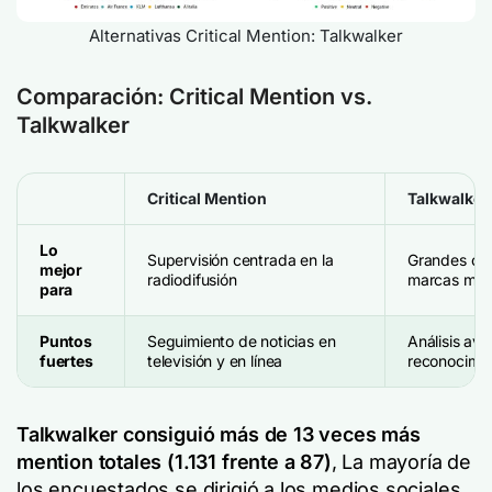
Alternativas Critical Mention: Talkwalker
Comparación: Critical Mention vs.
Talkwalker
Critical Mention
Talkwalker
Lo
Supervisión centrada en la
Grandes org
mejor
radiodifusión
marcas mun
para
Puntos
Seguimiento de noticias en
Análisis av
fuertes
televisión y en línea
reconocimi
Talkwalker consiguió más de 13 veces más
mention totales (1.131 frente a 87)
, La mayoría de
los encuestados se dirigió a los medios sociales