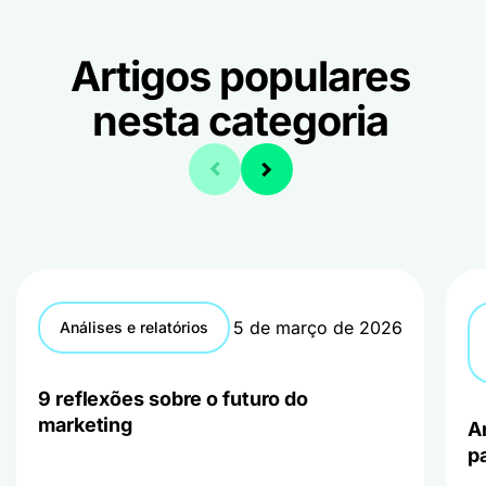
Artigos populares
nesta categoria
5 de março de 2026
Análises e relatórios
9 reflexões sobre o futuro do
marketing
A
p