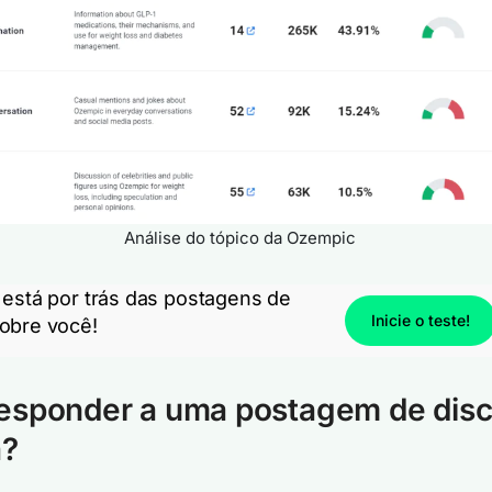
Análise do tópico da Ozempic
 está por trás das postagens de
Inicie o teste!
obre você!
esponder a uma postagem de dis
a?