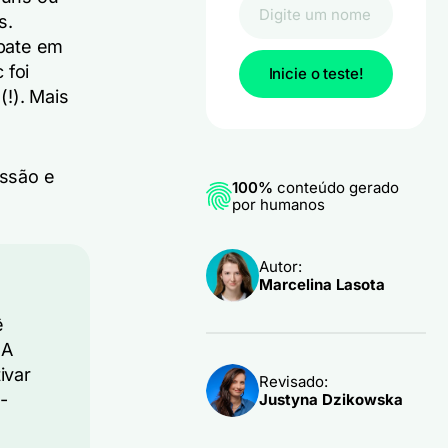
s.
ebate em
 foi
Inicie o teste!
!). Mais
ussão e
100%
conteúdo gerado
por humanos
Autor:
Marcelina Lasota
ê
 A
ivar
Revisado:
-
Justyna Dzikowska