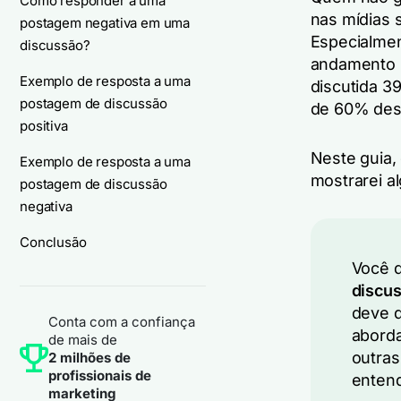
Como responder a uma
nas mídias 
postagem negativa em uma
Especialmen
discussão?
andamento s
Exemplo de resposta a uma
discutida 3
postagem de discussão
de 60% dess
positiva
Neste guia,
Exemplo de resposta a uma
mostrarei a
postagem de discussão
negativa
Conclusão
Você 
discu
deve d
Conta com a confiança
aborda
de mais de
outras
2 milhões de
profissionais de
entend
marketing