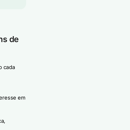
ns de
o cada
teresse em
ca,