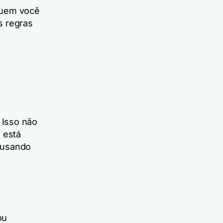
quem você
s regras
 Isso não
 está
ausando
ou