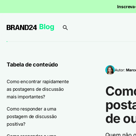
Inscrev
Tabela de conteúdo
Autor:
Marce
Como encontrar rapidamente
Como
as postagens de discussão
mais importantes?
post
Como responder a uma
de o
postagem de discussão
positiva?
Quem não go