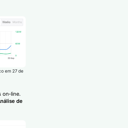
co em 27 de
on-line.
nálise de