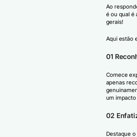
Ao responde
é ou qual é
gerais!
Aqui estão e
01 Reconh
Comece expr
apenas rec
genuinament
um impacto 
02 Enfati
Destaque o 