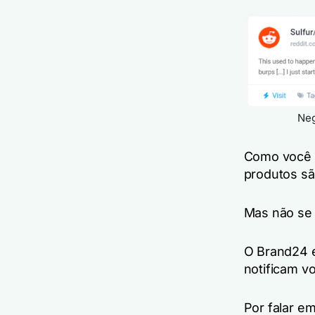
Neg
Como você 
produtos sã
Mas não se
O Brand24 e
notificam v
Por falar e