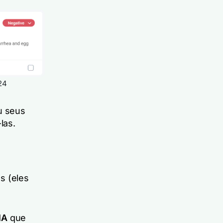
24
u seus
las.
s (eles
IA
que