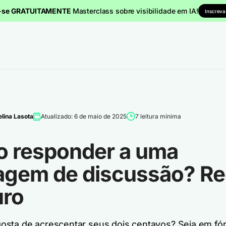
a-se GRATUITAMENTE
Masterclass sobre visibilidade em IA!
Inscreva
lina Lasota
Atualizado: 6 de maio de 2025
7 leitura mínima
 responder a uma
agem de discussão? Re
uro
sta de acrescentar seus dois centavos? Seja em fó