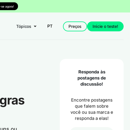
-se agora!
PT
Tópicos
Preços
Inicie o teste!
Responda às
postagens de
discussão!
gras
Encontre postagens
que falem sobre
você ou sua marca e
responda a elas!
runs ou