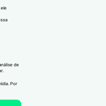
 ele
ossa
nálise de
r.
ídia. Por