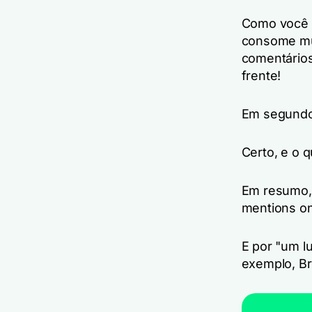
Como você d
consome mui
comentários
frente!
Em segundo 
Certo, e o q
Em resumo, 
mentions on
E por "um l
exemplo, B