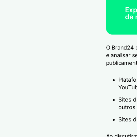
Exp
de 
O Brand24 é
e analisar 
publicament
Platafo
YouTub
Sites d
outros 
Sites d
Ao discutir