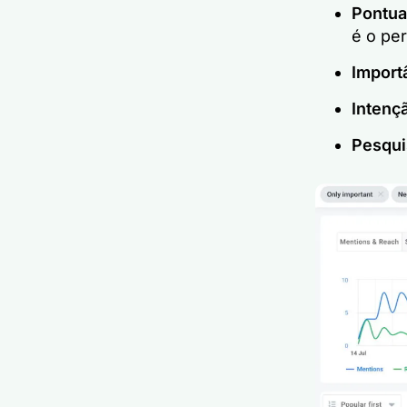
Pontua
é o pe
Import
Intenç
Pesqui