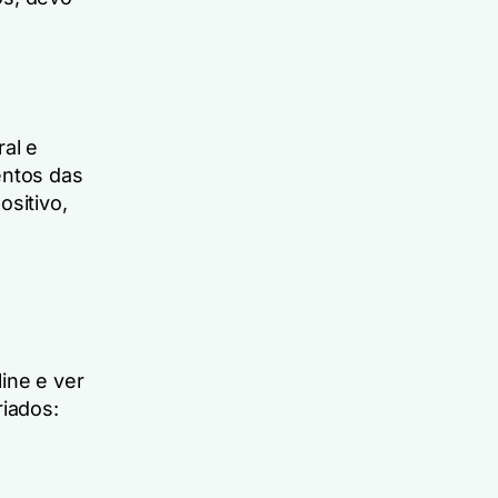
al e
entos das
ositivo,
ine e ver
riados: