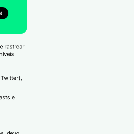
e!
e rastrear
níveis
Twitter),
asts e
os, devo