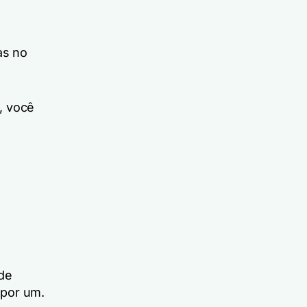
as no
, você
 de
 por um.