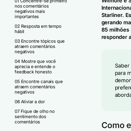
Wilmore e S
01 Concentre-se primeiro
nos comentários
Internacion
negativos mais
Starliner. 
importantes
gerando mai
02 Resposta em tempo
85 milhões 
hábil
responder a
03 Encontre tópicos que
atraem comentários
negativos
04 Mostre que você
Saber 
aprecia e entende o
feedback honesto
para m
demons
05 Encontre canais que
atraem comentários
prefer
negativos
aborda
06 Aliviar a dor
07 Fique de olho no
sentimento dos
comentários
Como e