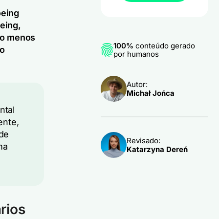
oeing
oeing,
lo menos
100%
conteúdo gerado
mo
por humanos
Autor:
Michał Jońca
ntal
ente,
de
Revisado:
ma
Katarzyna Dereń
rios