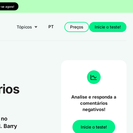
-se agora!
PT
Tópicos
Preços
Inicie o teste!
ios
Analise e responda a
comentários
negativos!
 no
. Barry
Inicie o teste!