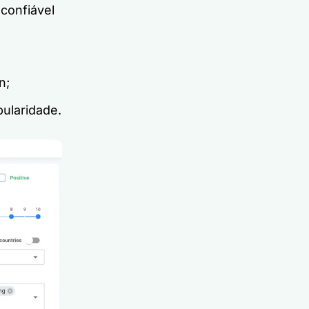
confiável
n;
pularidade.