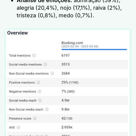
Análise de emoções:
admiração (59%),
alegria (20,4%), nojo (17,1%), raiva (2%),
tristeza (0,8%), medo (0,7%).