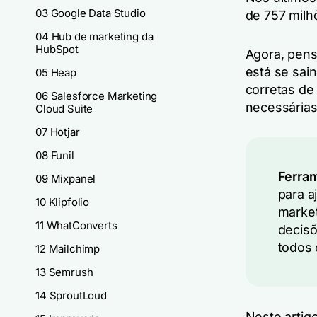
03 Google Data Studio
de 757 milh
04 Hub de marketing da
HubSpot
Agora, pen
está se sai
05 Heap
corretas de
06 Salesforce Marketing
necessárias
Cloud Suite
07 Hotjar
08 Funil
Ferram
09 Mixpanel
para a
10 Klipfolio
market
11 WhatConverts
decisõ
todos 
12 Mailchimp
13 Semrush
14 SproutLoud
Neste artig