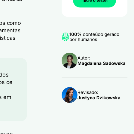
Inicie o teste!
nos como
ramentas
100%
conteúdo gerado
ísticas
por humanos
Autor:
Magdalena Sadowska
idos
os de
Revisado:
os em
Justyna Dzikowska
ões de