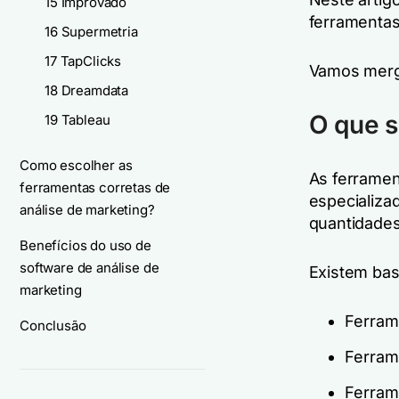
15 Improvado
ferramentas
16 Supermetria
17 TapClicks
Vamos merg
18 Dreamdata
O que s
19 Tableau
Como escolher as
As ferramen
ferramentas corretas de
especializad
análise de marketing?
quantidades
Benefícios do uso de
software de análise de
Existem bas
marketing
Ferram
Conclusão
Ferram
Ferram