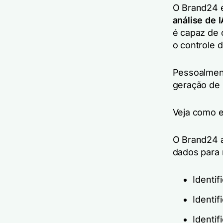
O Brand24 
análise de I
é capaz de 
o controle 
Pessoalment
geração de 
Veja como e
O Brand24 a
dados para 
Identif
Identif
Identif