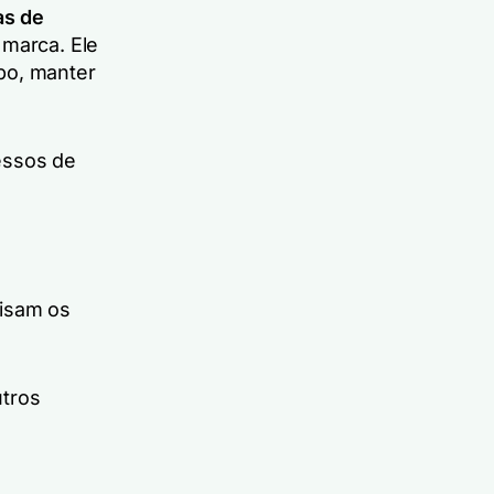
as de
 marca. Ele
po, manter
essos de
lisam os
utros