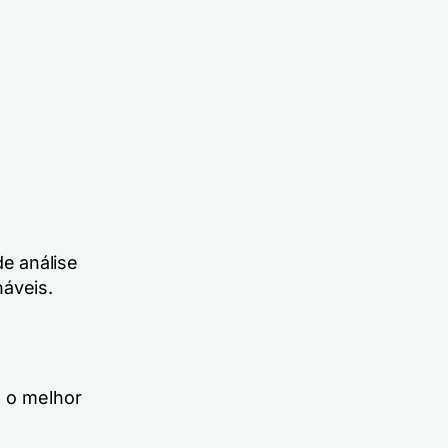
e análise
náveis.
o o melhor