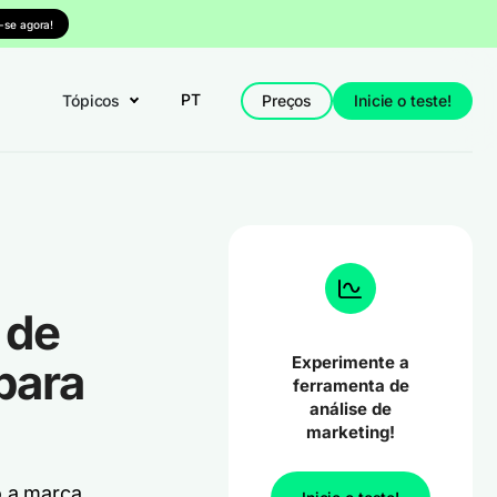
-se agora!
PT
Tópicos
Preços
Inicie o teste!
 de
Experimente a
para
ferramenta de
análise de
marketing!
o a marca