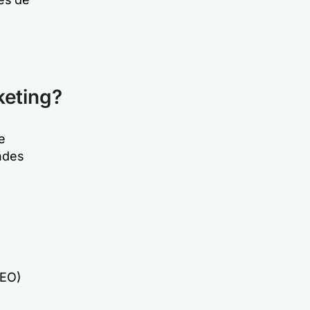
keting?
e
andes
SEO)