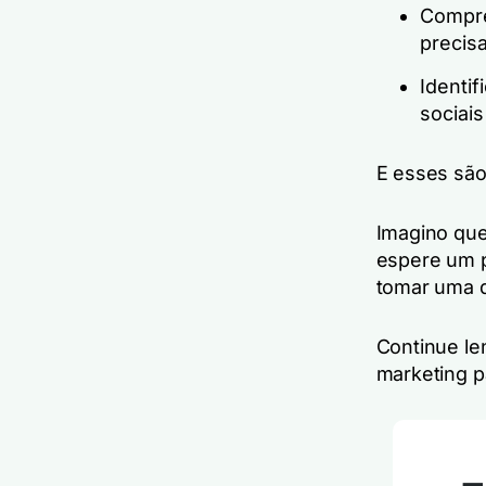
Compre
precis
Identif
sociais
E esses sã
Imagino que
espere um p
tomar uma d
Continue le
marketing p