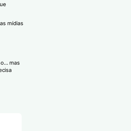
que
nas mídias
o... mas
ecisa
e