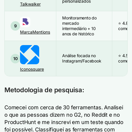
personalizados
Talkwalker
Monitoramento do
mercado
⭐ 4.8/
9
intermediário + 10
coment
MarcaMentions
anos de histórico
Análise focada no
⭐ 4.5/5
10
Instagram/Facebook
coment
Iconosquare
Metodologia de pesquisa:
Comecei com cerca de 30 ferramentas. Analisei
o que as pessoas dizem no G2, no Reddit e no
ProductHunt e me inscrevi em um teste quando
foi possível. Classifiquei as ferramentas com