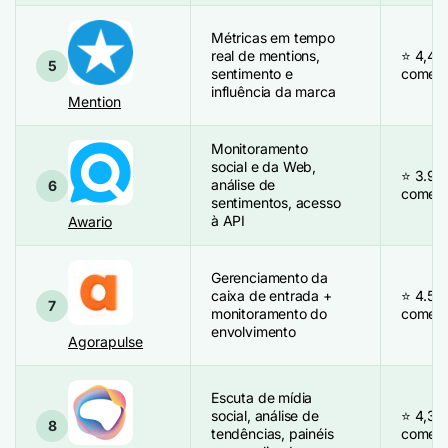
Métricas em tempo
real de mentions,
⭐ 4,4/
5
sentimento e
coment
influência da marca
Mention
Monitoramento
social e da Web,
⭐ 3.9/
análise de
6
coment
sentimentos, acesso
à API
Awario
Gerenciamento da
caixa de entrada +
⭐ 4.5/
7
monitoramento do
coment
envolvimento
Agorapulse
Escuta de mídia
social, análise de
⭐ 4,3/
8
tendências, painéis
coment