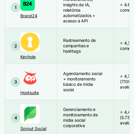
insights de IA,
⭐ 4.6/5
1
relatórios
coment
automatizados +
Brand24
acesso à API
Rastreamento de
⭐ 4,3/
campanhas e
2
coment
hashtags
Keyhole
Agendamento social
⭐ 4,3/
+ monitoramento
(7.109
3
básico de mídia
avaliaç
social
Hootsuite
Gerenciamento e
⭐ 4,4/
monitoramento de
(5.731
4
mídia social
avaliaç
corporativa
Sprout Social