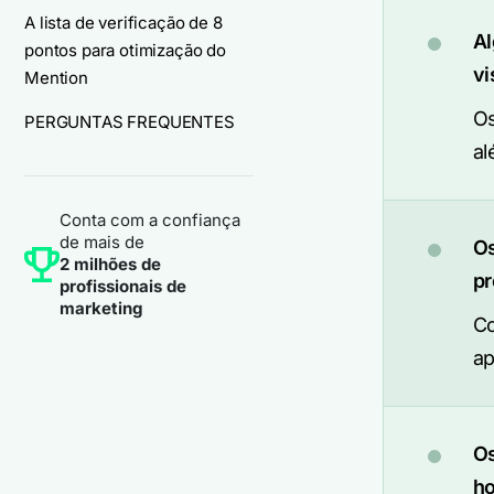
A lista de verificação de 8
Al
pontos para otimização do
vi
Mention
Os
PERGUNTAS FREQUENTES
al
Conta com a confiança
de mais de
Os
2 milhões de
pr
profissionais de
marketing
Co
ap
Os
h