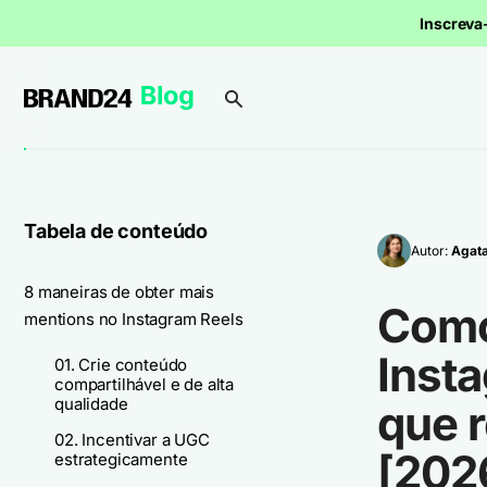
Inscrev
Tabela de conteúdo
Autor:
Agata
8 maneiras de obter mais
Como
mentions no Instagram Reels
Insta
01. Crie conteúdo
compartilhável e de alta
qualidade
que 
02. Incentivar a UGC
[202
estrategicamente