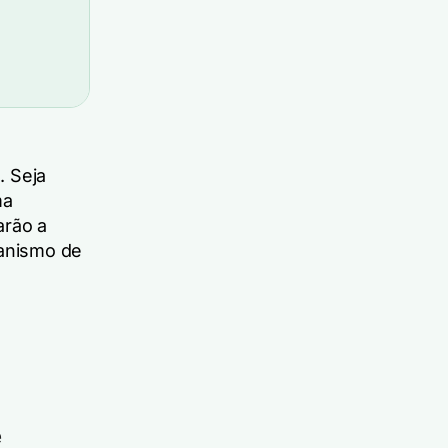
s
. Seja
ma
arão a
anismo de
e