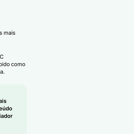
s mais
GC
ebido como
a.
ais
teúdo
iador