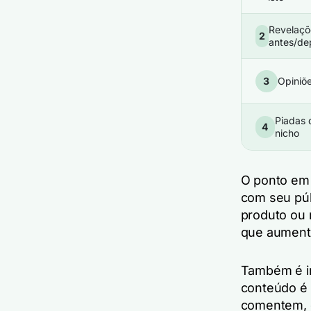
Revelaçõ
2
antes/de
3
Opiniõ
Piadas 
4
nicho
O ponto em 
com seu púb
produto ou 
que aumen
Também é i
conteúdo é 
comentem, c