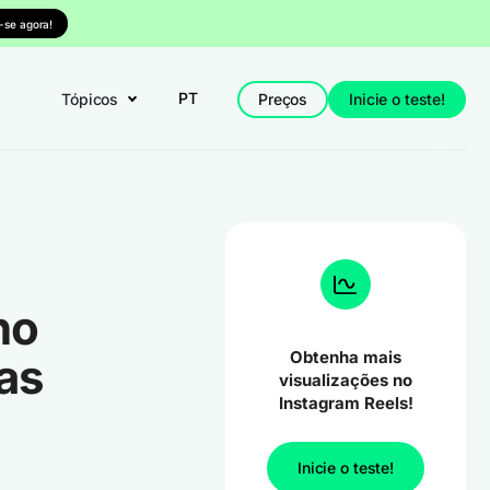
-se agora!
PT
Tópicos
Preços
Inicie o teste!
no
Obtenha mais
ias
visualizações no
Instagram Reels!
Inicie o teste!