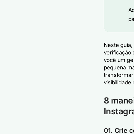
A
pa
Neste guia,
verificação
você um ger
pequena mar
transforma
visibilidade 
8 manei
Instagr
01. Crie 