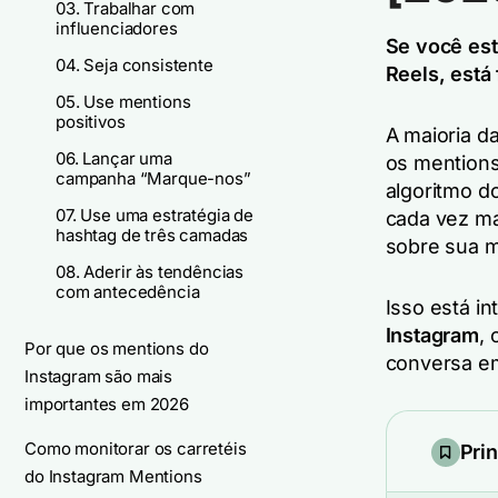
03. Trabalhar com
influenciadores
Se você es
04. Seja consistente
Reels, está
05. Use mentions
positivos
A maioria d
06. Lançar uma
os mentions
campanha “Marque-nos”
algoritmo d
07. Use uma estratégia de
cada vez ma
hashtag de três camadas
sobre sua 
08. Aderir às tendências
com antecedência
Isso está i
Instagram
,
Por que os mentions do
conversa em
Instagram são mais
importantes em 2026
Como monitorar os carretéis
Pri
do Instagram Mentions