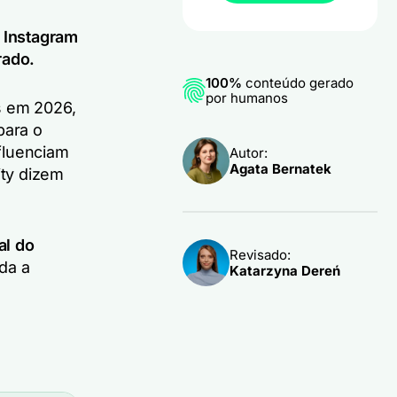
 Instagram
rado.
100%
conteúdo gerado
por humanos
s em 2026,
para o
fluenciam
Autor:
Agata Bernatek
ity dizem
al do
Revisado:
da a
Katarzyna Dereń