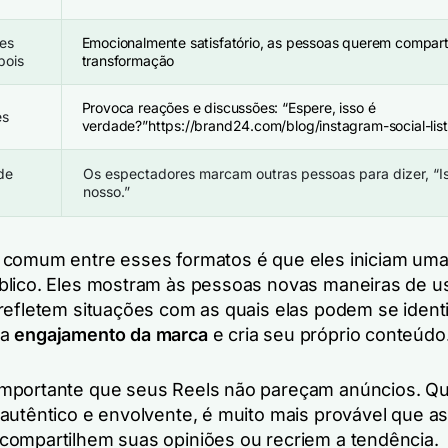
es
Emocionalmente satisfatório, as pessoas querem comparti
pois
transformação
Provoca reações e discussões:
“Espere, isso é
es
verdade?”
https://brand24.com/blog/instagram-social-lis
de
Os espectadores marcam outras pessoas para dizer,
“I
nosso.”
comum entre esses formatos é que eles iniciam um
lico. Eles mostram às pessoas novas maneiras de u
refletem situações com as quais elas podem se identif
ta
engajamento da marca
e cria seu próprio conteúdo
mportante que seus Reels não pareçam anúncios. Q
autêntico e envolvente, é muito mais provável que a
ompartilhem suas opiniões ou recriem a tendência.