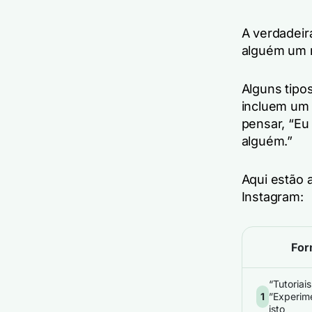
A verdadeir
alguém um m
Alguns tipo
incluem um 
pensar,
“Eu
alguém.”
Aqui estão 
Instagram:
For
“Tutoriais
1
”Experim
isto