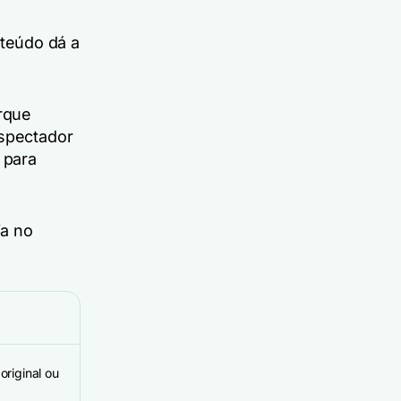
teúdo dá a
rque
espectador
 para
ia no
original ou