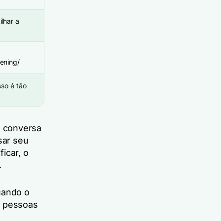
lhar a
tening/
sso é tão
a conversa
sar seu
icar, o
.
uando o
s pessoas