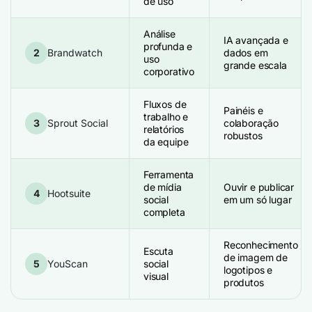
de uso
Análise
IA avançada e
profunda e
2
Brandwatch
dados em
uso
grande escala
corporativo
Fluxos de
Painéis e
trabalho e
3
Sprout Social
colaboração
relatórios
robustos
da equipe
Ferramenta
de mídia
Ouvir e publicar
4
Hootsuite
social
em um só lugar
completa
Reconhecimento
Escuta
de imagem de
5
YouScan
social
logotipos e
visual
produtos