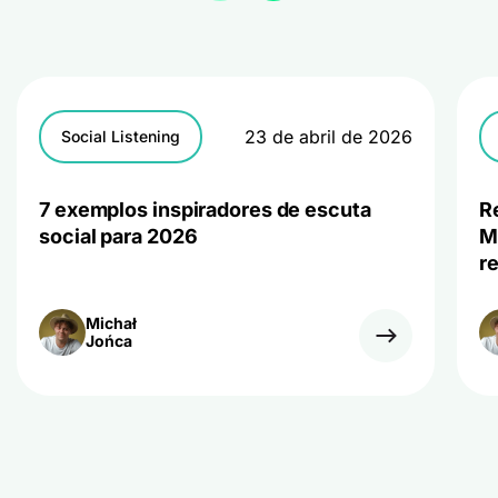
23 de abril de 2026
Social Listening
7 exemplos inspiradores de escuta
R
social para 2026
M
r
Michał
Jońca