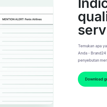
Indi
qual
serv
Temukan apa ya
Anda - Brand24 
penyebutan mere
Download gr