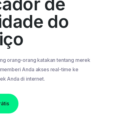
cador de
idade do
iço
ng orang-orang katakan tentang merek
memberi Anda akses real-time ke
k Anda di internet.
átis