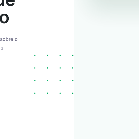
do
 sobre o
ma