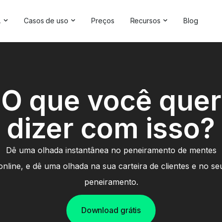
A
Casos de uso
Preços
Recursos
Blog
luções de IA
Gerenciamento da reputação on-line
Depoimentos e avaliaçõe
re IA
Competitive Analysis
Estudos de caso
de marca
Pesquisa de mercado
Central de Ajuda
O que você quer
ting
da IA
Relatórios abrangentes
Verificador de marca
dizer com isso?
Feedback do cliente
Webinars
Pesquisa de hashtag
Seja nosso parceiro
Dê uma olhada instantânea no peneiramento de mentes
Verificador de backlinks
Diretório de parceiros
online, e dê uma olhada na sua carteira de clientes e no se
peneiramento.
Download grátis