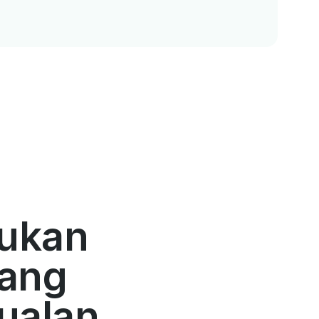
ukan
uang
ualan