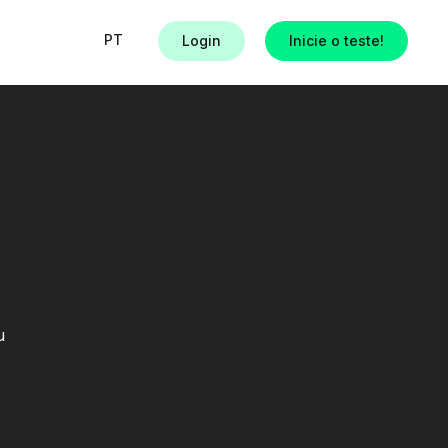
PT
Login
Inicie o teste!
s
u