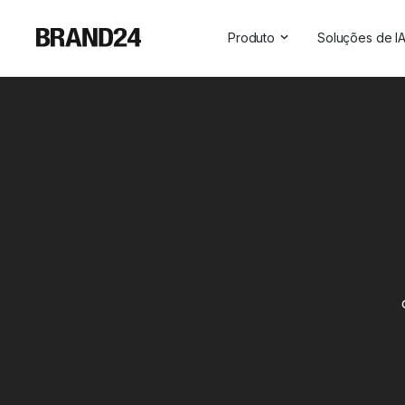
Produto
Soluções de I
Recursos
Todas as so
Para empresas
Insights sob
Para agências
Assistente 
Para profissionais de marke
Visibilidade 
Para profissionais de RP
Para SaaS
Serviços profissionais