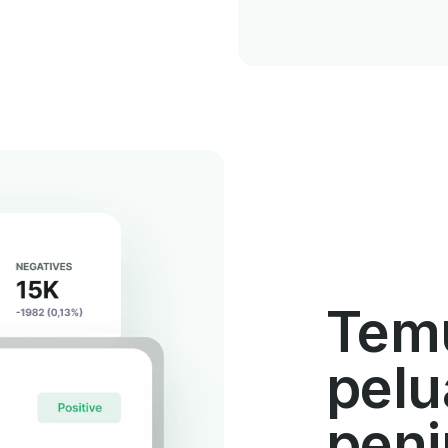
Tem
pel
penj