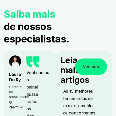
Saiba mais
de nossos
especialistas.
Leia
Ver tudo
mais
Verificamos
Laura
artigos
o
Du Ry
painel
Gerente
As 15 melhores
de
quase
crescimento
ferramentas de
todos
@
monitoramento
Appwrite
os
de concorrentes