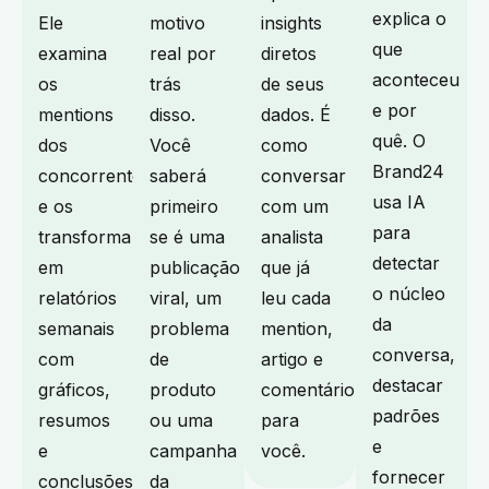
explica o
Ele
motivo
insights
que
examina
real por
diretos
aconteceu
os
trás
de seus
e por
mentions
disso.
dados. É
quê. O
dos
Você
como
Brand24
concorrentes
saberá
conversar
usa IA
e os
primeiro
com um
para
transforma
se é uma
analista
detectar
em
publicação
que já
o núcleo
relatórios
viral, um
leu cada
da
semanais
problema
mention,
conversa,
com
de
artigo e
destacar
gráficos,
produto
comentário
padrões
resumos
ou uma
para
e
e
campanha
você.
fornecer
conclusões.
da