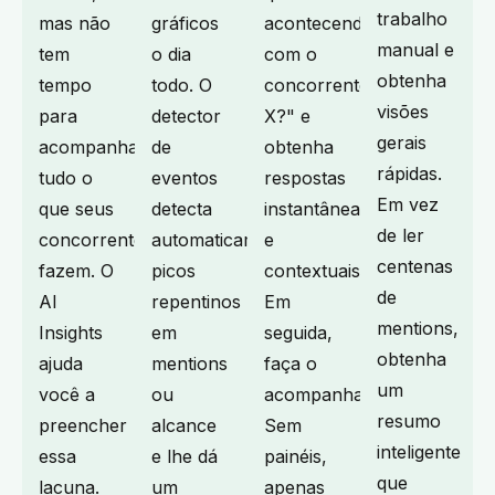
trabalho
mas não
gráficos
acontecendo
manual e
tem
o dia
com o
obtenha
tempo
todo. O
concorrente
visões
para
detector
X?" e
gerais
acompanhar
de
obtenha
rápidas.
tudo o
eventos
respostas
Em vez
que seus
detecta
instantâneas
de ler
concorrentes
automaticamente
e
centenas
fazem. O
picos
contextuais.
de
AI
repentinos
Em
mentions,
Insights
em
seguida,
obtenha
ajuda
mentions
faça o
um
você a
ou
acompanhamento.
resumo
preencher
alcance
Sem
inteligente
essa
e lhe dá
painéis,
que
lacuna.
um
apenas