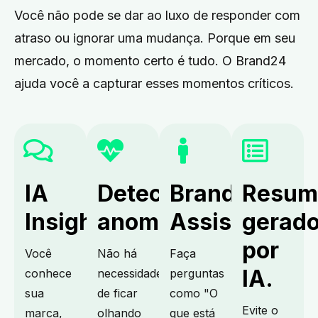
Você não pode se dar ao luxo de responder com
atraso ou ignorar uma mudança. Porque em seu
mercado, o momento certo é tudo.
O Brand24
ajuda você a capturar esses momentos críticos.
IA
Detectar
Brand
Resum
Insights.
anomalias.
Assistant.
gerad
por
Você
Não há
Faça
IA.
conhece
necessidade
perguntas
sua
de ficar
como "O
Evite o
marca,
olhando
que está