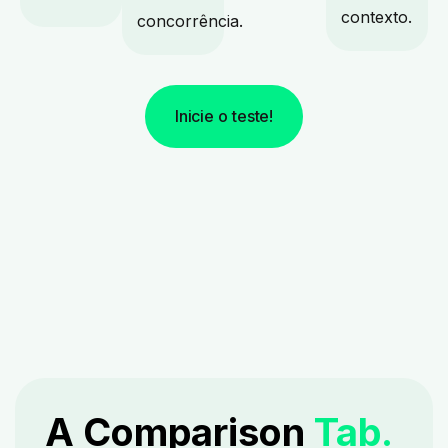
contexto.
concorrência.
Inicie o teste!
A Comparison
Tab.