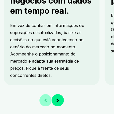
negócios com dados
em tempo real.
E
q
Em vez de confiar em informações ou
O
suposições desatualizadas, baseie as
c
decisões no que está acontecendo no
d
cenário do mercado no momento.
s
Acompanhe o posicionamento do
mercado e adapte sua estratégia de
preços. Fique à frente de seus
concorrentes diretos.