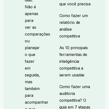
dias.
que você precisa
Não é
apenas
Como fazer um
para
relatório de
ver as
análise
comparações
competitiva
ou
planejar
As 10 principais
o que
ferramentas de
fazer
inteligência
em
competitiva a
seguida,
serem usadas
mas
Como fazer uma
também
auditoria
para
competitiva? O
acompanhar
guia em 7 etapas