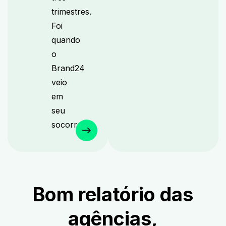
trimestres.
Foi
quando
o
Brand24
veio
em
seu
socorro.
Bom relatório das
agências,