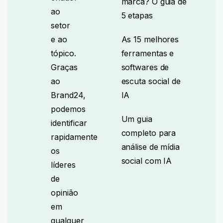
marca? O guia de
ao
5 etapas
setor
e ao
As 15 melhores
tópico.
ferramentas e
Graças
softwares de
ao
escuta social de
Brand24,
IA
podemos
Um guia
identificar
completo para
rapidamente
análise de mídia
os
social com IA
líderes
de
opinião
em
qualquer