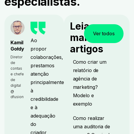
especialistas.
Leia
Ver todos
mais
Ao
Kamil
artigos
propor
Gołdy
colaborações,
Diretor
Como criar um
de
prestamos
contas
relatório de
atenção
e chefe
agência de
de
principalmente
digital
marketing?
à
@
Modelo e
dfusion
credibilidade
exemplo
e à
adequação
Como realizar
do
uma auditoria de
criador