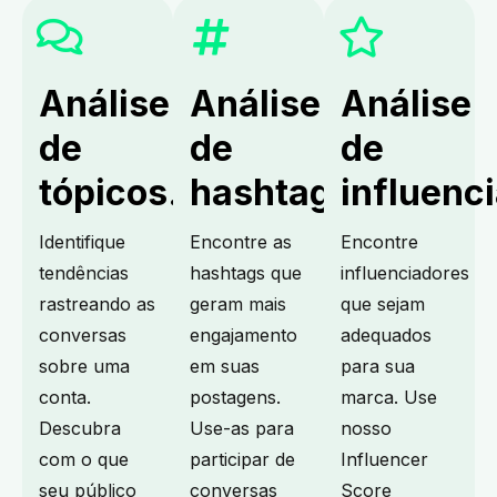
Análise
Análise
Análise
de
de
de
tópicos.
hashtag.
influenc
Identifique
Encontre as
Encontre
tendências
hashtags que
influenciadores
rastreando as
geram mais
que sejam
conversas
engajamento
adequados
sobre uma
em suas
para sua
conta.
postagens.
marca. Use
Descubra
Use-as para
nosso
com o que
participar de
Influencer
seu público
conversas
Score