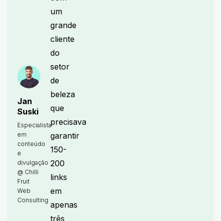
um
grande
cliente
do
setor
de
beleza
Jan
que
Suski
precisava
Especialista
em
garantir
conteúdo
150-
e
200
divulgação
@ Chilli
links
Fruit
em
Web
Consulting
apenas
três