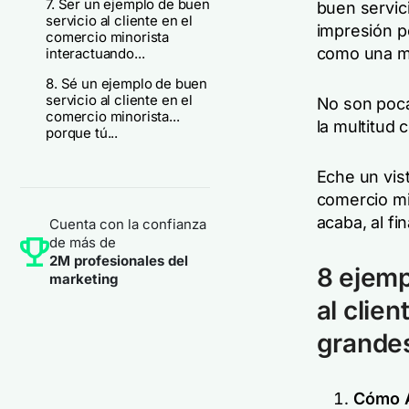
7. Ser un ejemplo de buen
buen servic
servicio al cliente en el
impresión p
comercio minorista
como una
m
interactuando...
8. Sé un ejemplo de buen
servicio al cliente en el
No son poca
comercio minorista...
la multitud 
porque tú...
Eche un vis
comercio mi
acaba, al fin
Cuenta con la confianza
de más de
2M profesionales del
8 ejemp
marketing
al clie
grande
Cómo A