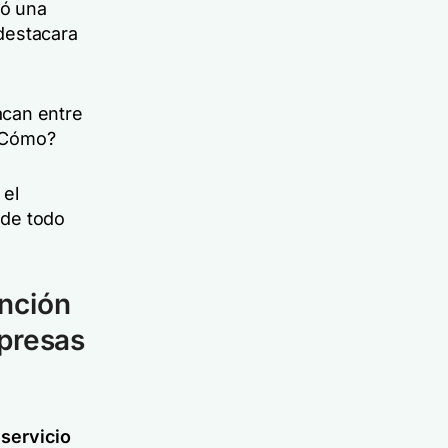
só una
destacara
acan entre
 ¿Cómo?
 el
nde todo
ención
mpresas
servicio