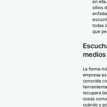
en ella
sitios 
enfada
escuch
todas l
que pe
Escucha
medios 
La forma más
empresa es 
conocida co
herramient
recupera la
cosas como
cuándo
y
po