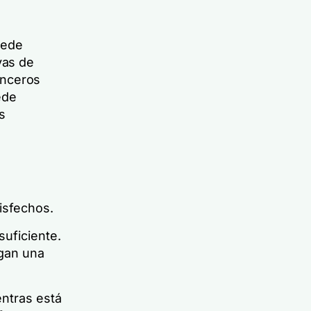
uede
vas de
sinceros
ede
s
tisfechos.
suficiente.
gan una
entras está