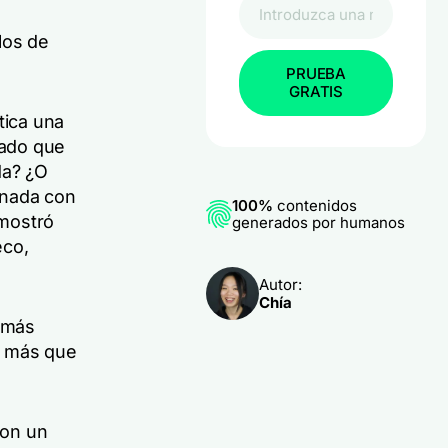
los de
PRUEBA
GRATIS
tica una
ado que
da? ¿O
onada con
100%
contenidos
emostró
generados por humanos
eco,
Autor:
Chía
o más
o más que
con un