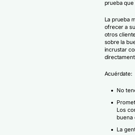
prueba
que 
La prueba m
ofrecer a su
otros client
sobre la bu
incrustar co
directament
Acuérdate:
No tene
Prome
Los co
buena 
La gent