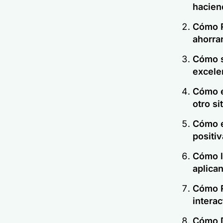
hacien
Cómo R
ahorra
Cómo s
excele
Cómo e
otro si
Cómo e
positiv
Cómo la
aplica
Cómo R
intera
Cómo D