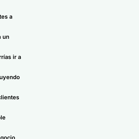
tes a
n un
rías ir a
fluyendo
clientes
le
egocio