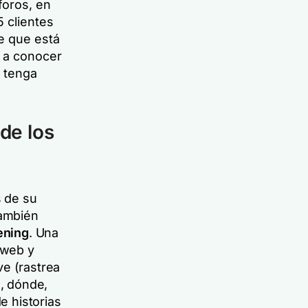
foros, en
5 clientes
e que está
 a conocer
o tenga
de los
s de su
también
tening
. Una
 web y
ve (rastrea
, dónde,
de historias