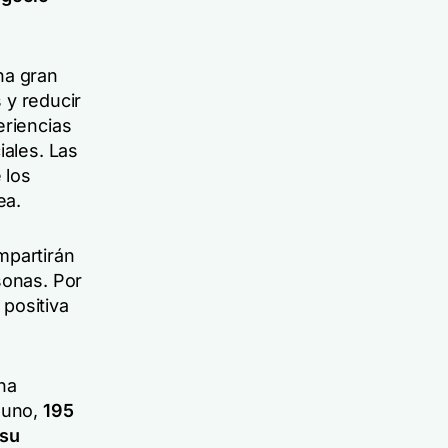
na gran
s y reducir
eriencias
iales. Las
 los
ea
.
mpartirán
sonas. Por
positiva
na
 uno,
195
 su