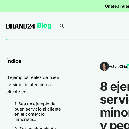
Únete a nue
Índice
Autor:
Chía
8 ejemplos reales de buen
8 eje
servicio de atención al
cliente en...
servi
1. Sea un ejemplo de
mino
buen servicio al cliente
en el comercio
minorista...
y pe
2. Ser un ejemplo de