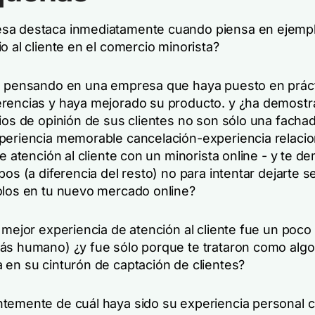
sa destaca inmediatamente cuando piensa en ejemp
o al cliente en el comercio minorista?
é pensando en una empresa que haya puesto en prác
rencias y haya mejorado su producto.
y
¿ha demostr
rios de opinión de sus clientes no son sólo una facha
xperiencia memorable
cancelación
-experiencia relaci
de atención al cliente con un minorista online - y te d
pos (a diferencia del resto)
no
para intentar dejarte s
olos en tu nuevo mercado online?
mejor experiencia de atención al cliente fue un poc
más
humano)
¿y fue sólo porque te trataron como alg
 en su cinturón de captación de clientes?
temente de cuál haya sido su experiencia personal 