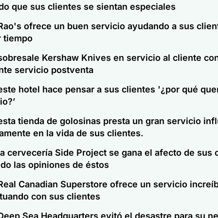
do que sus clientes se sientan especiales
ao's ofrece un buen servicio ayudando a sus clien
r tiempo
obresale Kershaw Knives en servicio al cliente co
nte servicio postventa
ste hotel hace pensar a sus clientes
'¿por qué quer
tio
?’
sta tienda de golosinas presta un gran servicio in
amente en la vida de sus clientes.
 cervecería Side Project se gana el afecto de sus 
ndo las opiniones de éstos
eal Canadian Superstore ofrece un servicio increíb
ctuando con sus clientes
eep Sea Headquarters evitó el desastre para su n