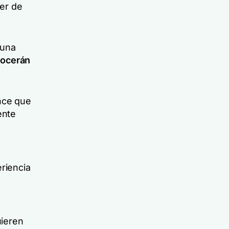
er de
 una
ocerán
nce que
ente
riencia
uieren