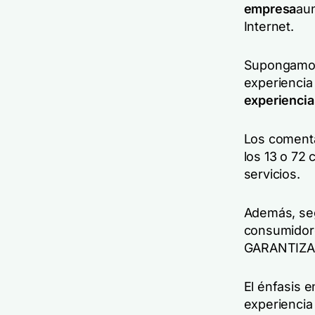
empresa
au
Internet.
Supongamos 
experiencia
experiencia
Los comenta
los 13 o 72 
servicios.
Además, seg
consumidore
GARANTIZA
El énfasis 
experiencia