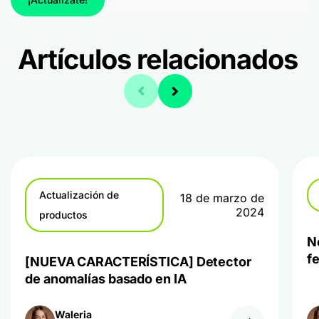
Artículos relacionados
Actualización de
18 de marzo de
2024
productos
N
f
[NUEVA CARACTERÍSTICA] Detector
de anomalías basado en IA
Waleria