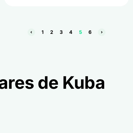
1
2
3
4
5
6
lares de Kuba