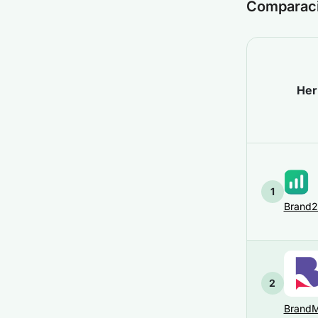
Comparac
Her
1
Brand
2
BrandM