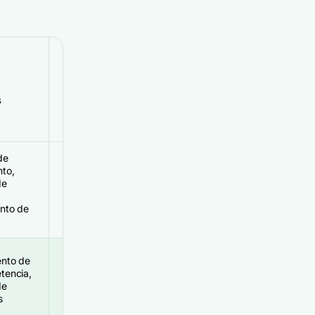
Lo mejor
s
para
de
nto,
Agencias,
de
medianas y
grandes
nto de
empresas
ento de
Pequeñas y
tencia,
medianas
de
marcas
s