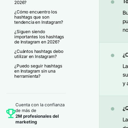
To
2026?
¿Cómo encuentro los
Bu
hashtags que son
pu
tendencia en Instagram?
no
¿Siguen siendo
importantes los hashtags
de Instagram en 2026?
¿Cuántos hashtags debo
¿C
utilizar en Instagram?
¿Puedo seguir hashtags
La
en Instagram sin una
su
herramienta?
y 
Cuenta con la confianza
¿Q
de más de
2M profesionales del
La
marketing