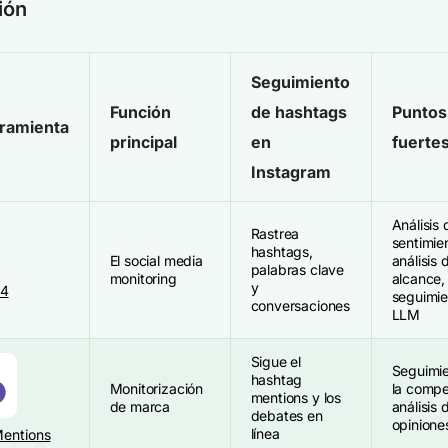
ión
Seguimiento
Función
de hashtags
Puntos
ramienta
principal
en
fuerte
Instagram
Análisis 
Rastrea
sentimie
hashtags,
El social media
análisis 
palabras clave
monitoring
alcance,
y
24
seguimie
conversaciones
LLM
Sigue el
Seguimi
hashtag
Monitorización
la compe
mentions y los
de marca
análisis 
debates en
opinione
línea
entions