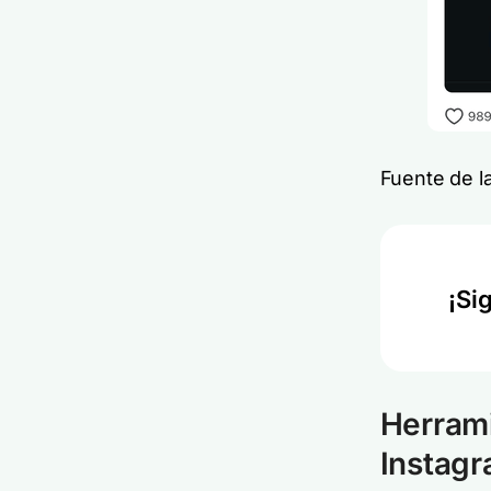
Fuente de l
¡Si
Herrami
Instag