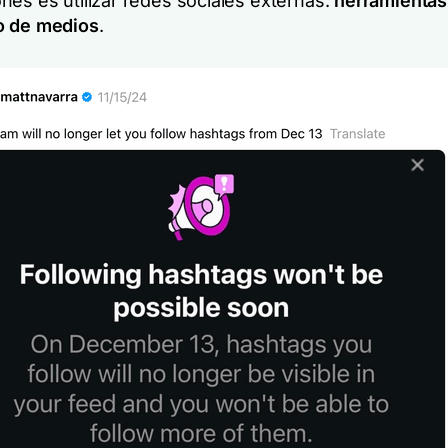
nes es utilizar redes sociales externas.
herramientas
o de medios
.