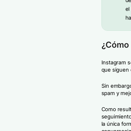
de
el
ha
¿Cómo s
Instagram s
que siguen 
Sin embargo
spam y mejo
Como result
seguimiento
la única for