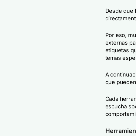
Desde que I
directament
Por eso, mu
externas par
etiquetas q
temas espec
A continuac
que pueden
Cada herram
escucha soci
comportamie
Herramien