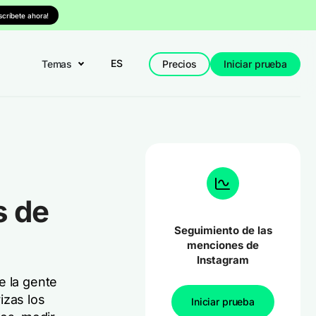
nscríbete ahora!
ES
Temas
Precios
Iniciar prueba
s de
Seguimiento de las
menciones de
Instagram
e la gente
izas los
Iniciar prueba