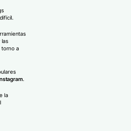
gs
fícil.
rramientas
 las
 torno a
pulares
 Instagram
.
e la
l