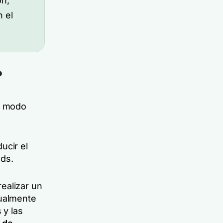
ón,
n el
?
mo modo
ucir el
eds.
ealizar un
tualmente
 y las