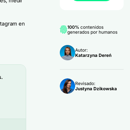
es, medir
stagram en
100%
contenidos
generados por humanos
Autor:
Katarzyna Dereń
s.
Revisado:
Justyna Dzikowska