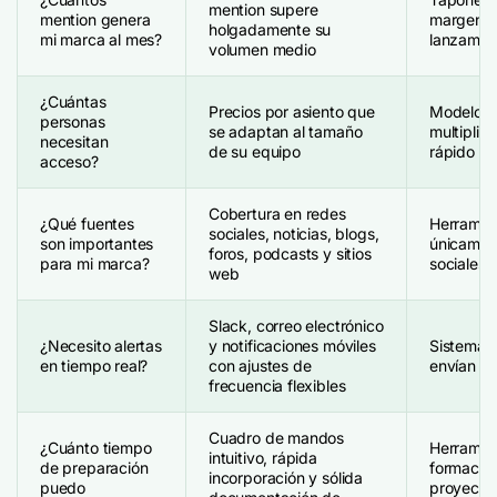
mention supere
mention genera
margen p
holgadamente su
mi marca al mes?
lanzamien
volumen medio
¿Cuántas
Precios por asiento que
Modelos 
personas
se adaptan al tamaño
multiplic
necesitan
de su equipo
rápido de
acceso?
Cobertura en redes
¿Qué fuentes
Herramien
sociales, noticias, blogs,
son importantes
únicament
foros, podcasts y sitios
para mi marca?
sociales
web
Slack, correo electrónico
¿Necesito alertas
y notificaciones móviles
Sistemas 
en tiempo real?
con ajustes de
envían re
frecuencia flexibles
Cuadro de mandos
¿Cuánto tiempo
Herramie
intuitivo, rápida
de preparación
formación
incorporación y sólida
puedo
proyecto