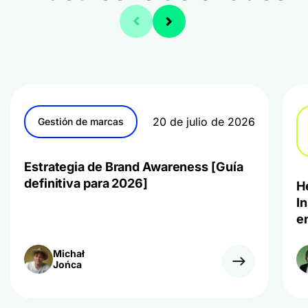
20 de julio de 2026
Gestión de marcas
Estrategia de Brand Awareness [Guía
definitiva para 2026]
H
I
e
Michał
Jońca