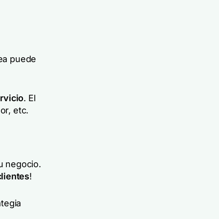
nea puede
rvicio
. El
or, etc.
su negocio.
lientes
!
tegia