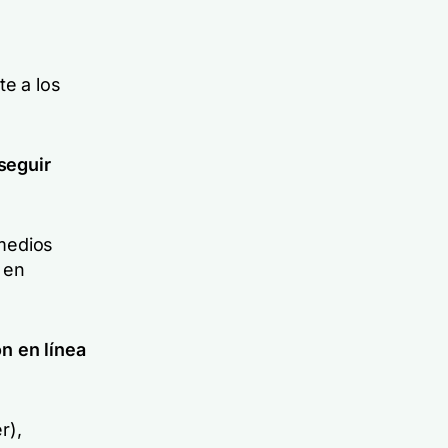
e a los
seguir
 medios
 en
n en línea
r),