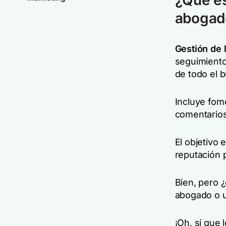
¿Qué es
aboga
Gestión de 
seguimiento
de todo el b
Incluye fome
comentarios
El objetivo 
reputación p
Bien, pero ¿
abogado o u
¡Oh, sí que l