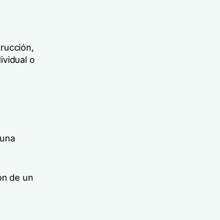
rucción,
ividual o
 una
ón de un