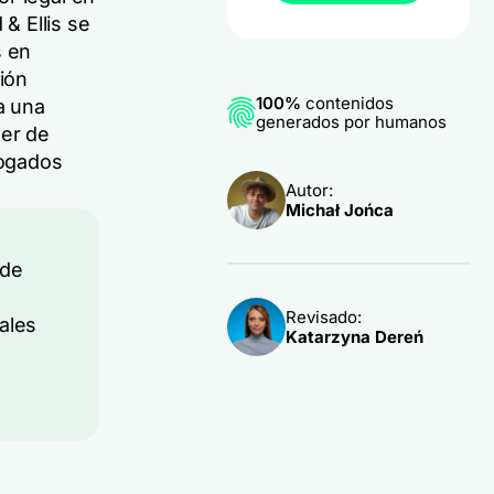
& Ellis se
s en
ción
100%
contenidos
a una
generados por humanos
ner de
bogados
Autor:
Michał Jońca
 de
Revisado:
ales
Katarzyna Dereń