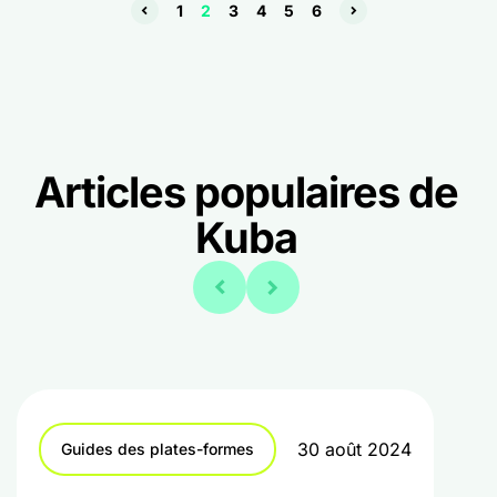
1
2
3
4
5
6
Articles populaires de
Kuba
30 août 2024
Guides des plates-formes