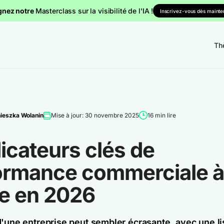
gnez notre
Masterclass sur la visibilité de l'IA !
Inscrivez-vous dès mainten
Th
ieszka Wolanin
Mise à jour: 30 novembre 2025
16 min lire
dicateurs clés de
ormance commerciale à
re en 2026
d'une entreprise peut sembler écrasante, avec une li