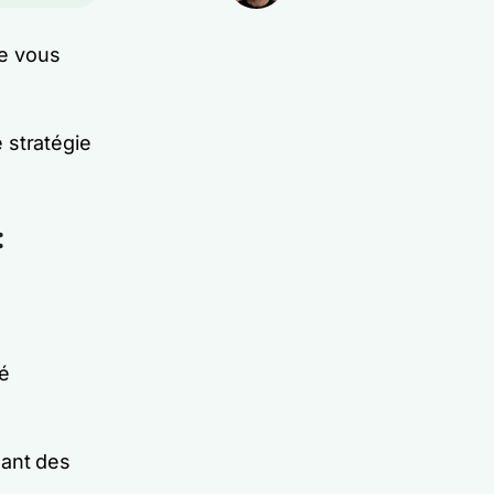
ue vous
 stratégie
:
té
nant des