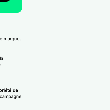
re marque,
la
e
oriété de
e campagne