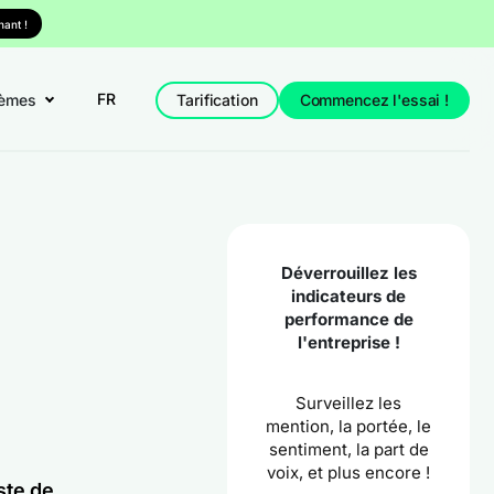
ant !
FR
èmes
Tarification
Commencez l'essai !
Déverrouillez les
indicateurs de
performance de
l'entreprise !
Surveillez les
mention, la portée, le
sentiment, la part de
voix, et plus encore !
ste de