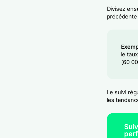
Divisez ensu
précédente 
Exemp
le tau
(60 0
Le suivi ré
les tendance
Suiv
per