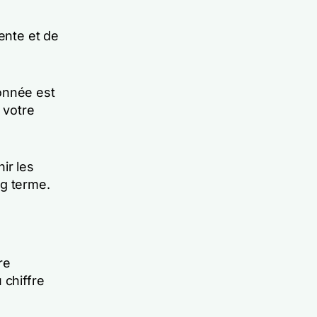
ente et de
onnée est
 votre
ir les
ng terme.
re
 chiffre