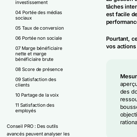
investissement
tâches inte
04 Portée des médias
est facile d
sociaux
performance
05 Taux de conversion
06 Portée non sociale
Pourtant, c
vos actions
07 Marge bénéficiaire
nette et marge
bénéficiaire brute
08 Score de présence
Mesure
09 Satisfaction des
aperçu
clients
des do
10 Partage de la voix
ressou
11 Satisfaction des
bousso
employés
object
rationa
Conseil PRO : Des outils
avancés peuvent analyser les