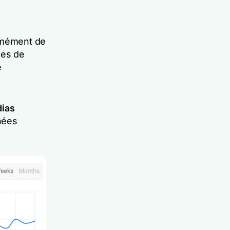
rmément de
mes de
e
dias
nées