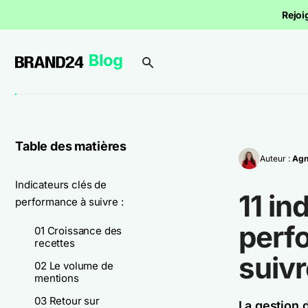
Rejoi
Table des matières
Auteur :
Agn
Indicateurs clés de
11 in
performance à suivre :
perf
01 Croissance des
recettes
suiv
02 Le volume de
mentions
03 Retour sur
La gestion 