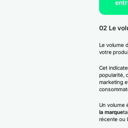
entr
02 Le vo
Le volume d
votre produi
Cet indicat
popularité, 
marketing et
consommat
Un volume é
la marque
t
récente ou 