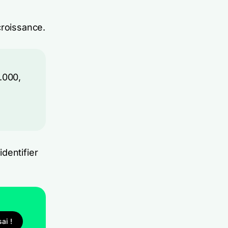
croissance.
.000,
dentifier
ai !