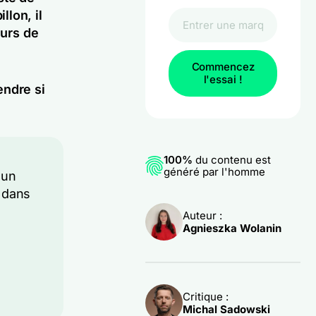
lon, il
eurs de
Commencez
l'essai !
endre si
100%
du contenu est
généré par l'homme
 un
e dans
Auteur :
Agnieszka Wolanin
Critique :
Michal Sadowski