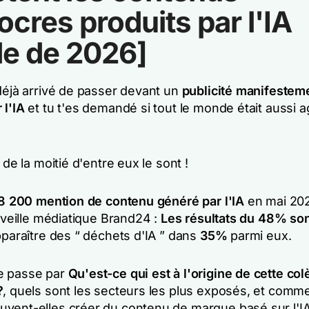
cres produits par l'IA
de de 2026]
 déjà arrivé de passer devant un
publicité manifestem
 l'IA
et tu t'es demandé si tout le monde était aussi 
 de la moitié d'entre eux le sont !
8 200 mention de contenu généré par l'IA
en mai 2026
e veille médiatique Brand24 :
Les résultats du 48% son
pparaître des “ déchets d'IA ” dans
35%
parmi eux.
e passe par
Qu'est-ce qui est à l'origine de cette col
?
, quels sont les secteurs les plus exposés, et comme
vent-elles créer du contenu de marque basé sur l'I