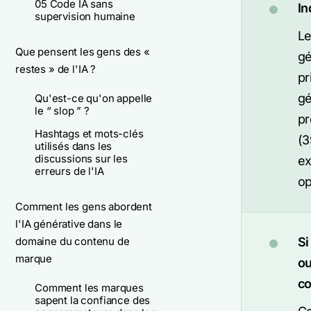
05 Code IA sans
In
supervision humaine
Le
Que pensent les gens des «
gé
restes » de l'IA ?
pr
gé
Qu'est-ce qu'on appelle
le “ slop ” ?
pr
Hashtags et mots-clés
(3
utilisés dans les
discussions sur les
ex
erreurs de l'IA
o
Comment les gens abordent
l'IA générative dans le
domaine du contenu de
Si
marque
ou
co
Comment les marques
sapent la confiance des