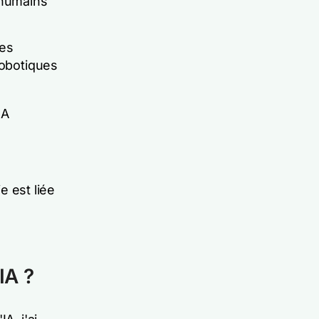
 humains
des
robotiques
IA
e est liée
IA ?