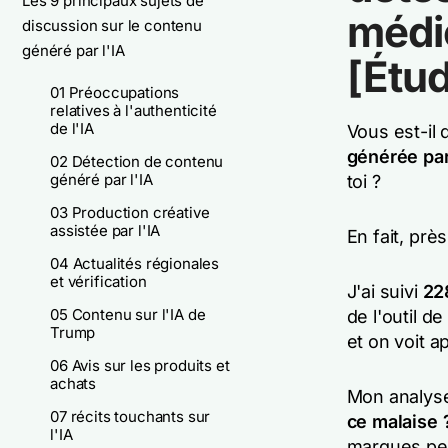
Les 9 principaux sujets de
médio
discussion sur le contenu
généré par l'IA
[Étu
01 Préoccupations
relatives à l'authenticité
de l'IA
Vous est-il
générée par
02 Détection de contenu
généré par l'IA
toi ?
03 Production créative
assistée par l'IA
En fait, près
04 Actualités régionales
et vérification
J'ai suivi
22
05 Contenu sur l'IA de
de l'outil d
Trump
et on voit a
06 Avis sur les produits et
achats
Mon analys
07 récits touchants sur
ce malaise 
l'IA
marques peu