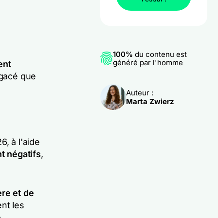
100%
du contenu est
généré par l'homme
ent
agacé que
Auteur :
Marta Zwierz
, à l'aide
t négatifs
,
ère et de
nt les
A