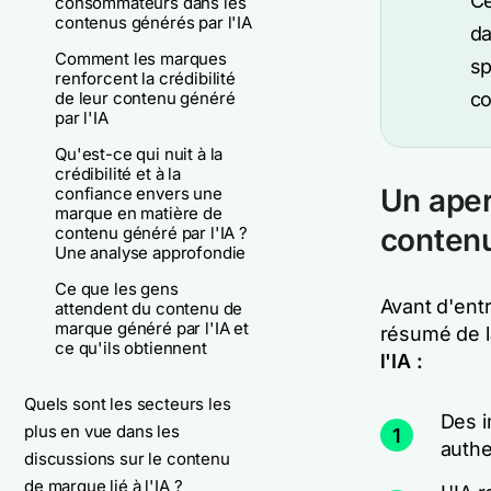
Ce
consommateurs dans les
contenus générés par l'IA
da
Comment les marques
sp
renforcent la crédibilité
de leur contenu généré
co
par l'IA
Qu'est-ce qui nuit à la
crédibilité et à la
Un aper
confiance envers une
marque en matière de
contenu
contenu généré par l'IA ?
Une analyse approfondie
Ce que les gens
Avant d'entr
attendent du contenu de
marque généré par l'IA et
résumé de 
ce qu'ils obtiennent
l'IA :
Quels sont les secteurs les
Des 
plus en vue dans les
1
authe
discussions sur le contenu
de marque lié à l'IA ?