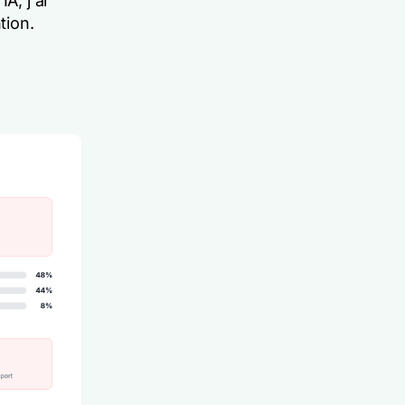
A, j'ai
tion.