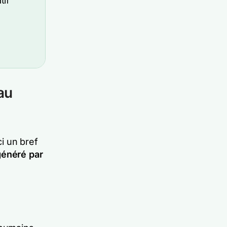
tif
au
ci un bref
généré par