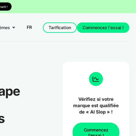
ant !
FR
èmes
Tarification
Commencez l'essai !
sape
Vérifiez si votre
marque est qualifiée
de « AI Slop » !
s
Commencez
l'essai !