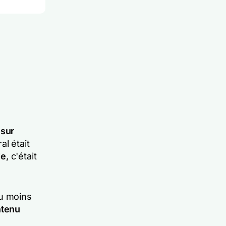
 sur
al était
de
, c'était
du moins
ntenu