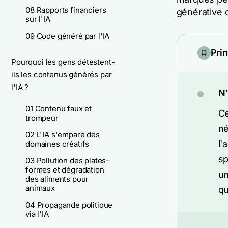
08 Rapports financiers
générative q
sur l'IA
09 Code généré par l'IA
Pri
Pourquoi les gens détestent-
ils les contenus générés par
l'IA ?
N'
01 Contenu faux et
Ce
trompeur
né
02 L'IA s'empare des
l'
domaines créatifs
sp
03 Pollution des plates-
formes et dégradation
un
des aliments pour
animaux
qu
04 Propagande politique
via l'IA