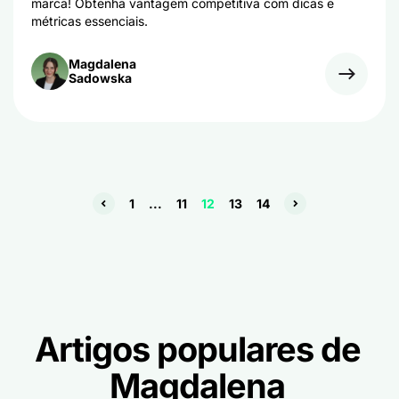
marca! Obtenha vantagem competitiva com dicas e
métricas essenciais.
Magdalena
Sadowska
1
...
11
12
13
14
Artigos populares de
Magdalena