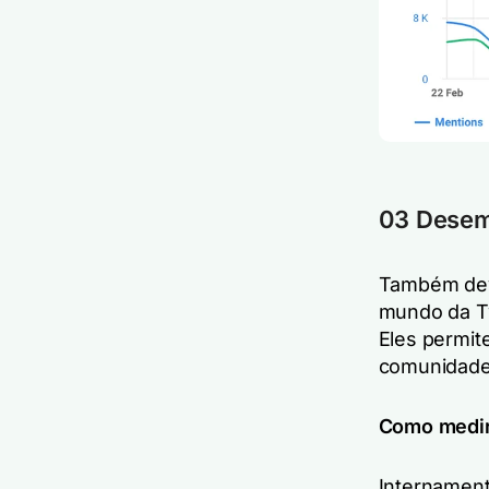
03 Desem
Também devo
mundo da Tw
Eles permit
comunidade
Como medi
Internament