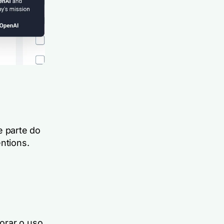
 parte do
ntions.
orar o uso