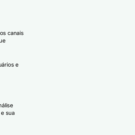
os canais
que
uários e
nálise
 e sua