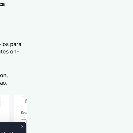
ca
-los para
ntes on-
on,
ão.