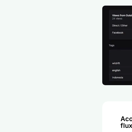
Aco
flu