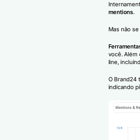
Internament
mentions
.
Mas não se
Ferramentas
você. Além 
line, inclui
O Brand24 
indicando p