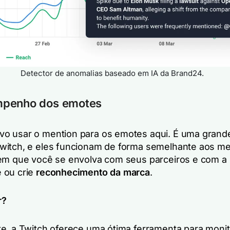
Detector de anomalias baseado em IA da Brand24.
penho dos emotes
 usar o mention para os emotes aqui. É uma grande
itch, e eles funcionam de forma semelhante aos me
em que você se envolva com seus parceiros e com a
 ou crie
reconhecimento da marca
.
r?
e, a Twitch oferece uma ótima ferramenta para monit