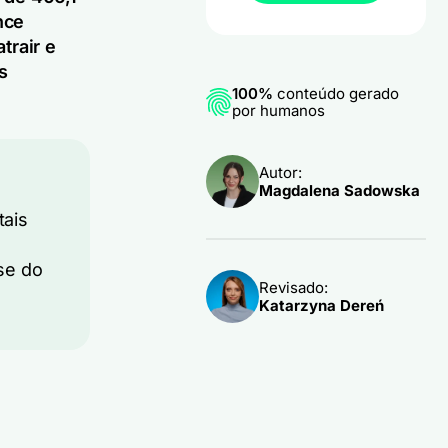
nce
trair e
s
100%
conteúdo gerado
por humanos
Autor:
Magdalena Sadowska
tais
se do
Revisado:
Katarzyna Dereń