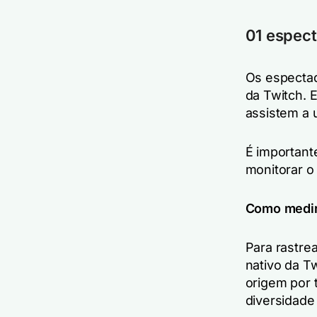
01 espec
Os espectad
da Twitch. 
assistem a 
É important
monitorar o
Como medi
Para rastre
nativo da T
origem por 
diversidade