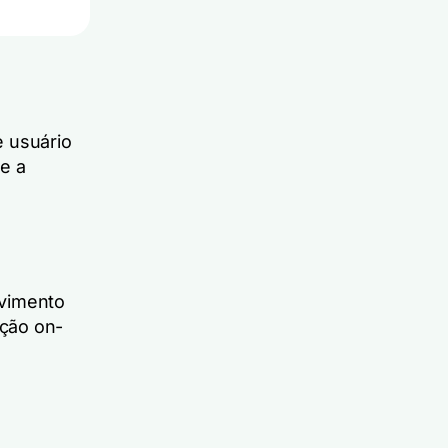
e usuário
e a
lvimento
ação on-