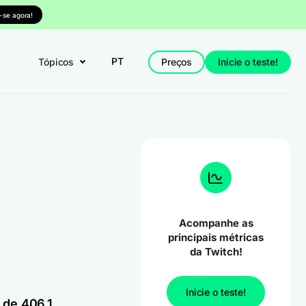
-se agora!
PT
Tópicos
Preços
Inicie o teste!
Acompanhe as
principais métricas
da Twitch!
Inicie o teste!
 de 406,1