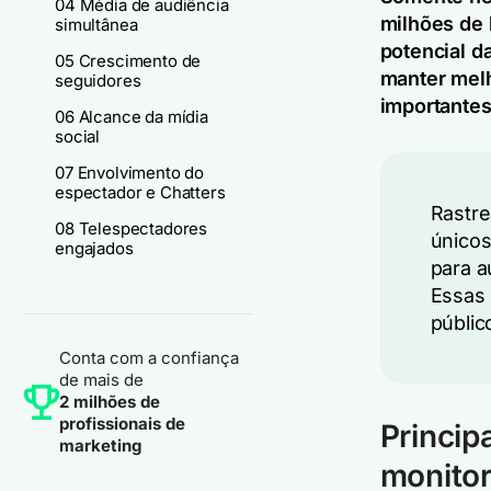
04 Média de audiência
milhões de 
simultânea
potencial d
05 Crescimento de
manter melh
seguidores
importante
06 Alcance da mídia
social
07 Envolvimento do
espectador e Chatters
Rastr
08 Telespectadores
únicos
engajados
para a
Essas 
públic
Conta com a confiança
de mais de
2 milhões de
profissionais de
Princip
marketing
monito