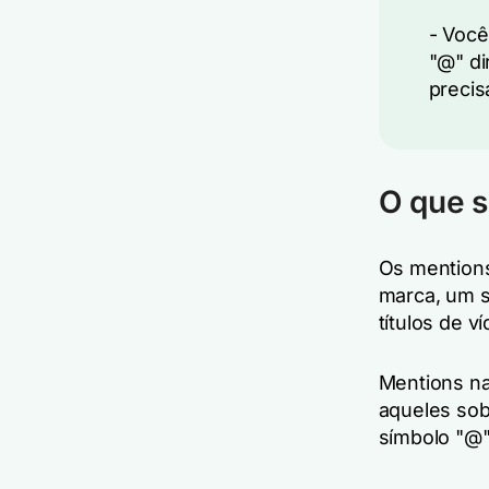
- Você
"@" di
precis
O que s
Os mentions
marca, um s
títulos de 
Mentions na
aqueles sob
símbolo "@"