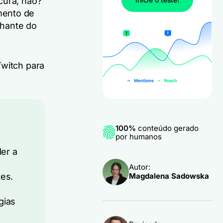
cura, não?
mento de
lhante do
Twitch para
100%
conteúdo gerado
por humanos
er a
Autor:
tes.
Magdalena Sadowska
gias