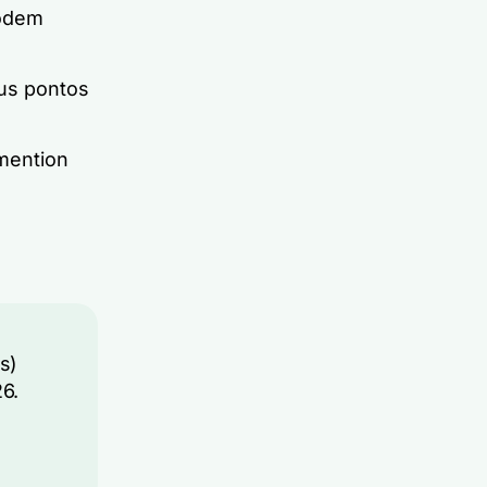
podem
us pontos
mention
s)
6.