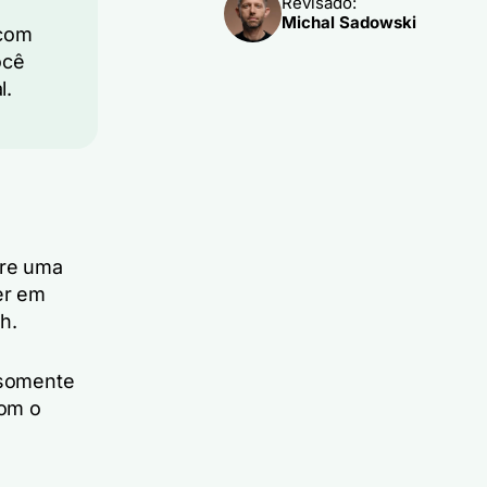
Revisado:
Michal Sadowski
 com
ocê
l.
bre uma
er em
h.
 somente
com o