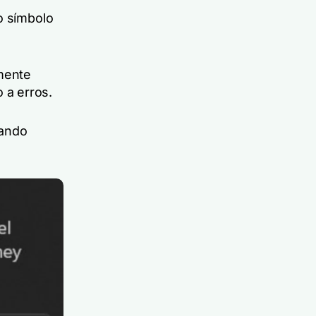
o símbolo
lmente
 a erros.
uando