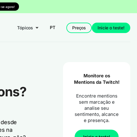
-se agora!
PT
Tópicos
Preços
Inicie o teste!
Monitore os
Mentions da Twitch!
ions?
Encontre mentions
sem marcação e
analise seu
sentimento, alcance
e presença.
h desde
es na
Inicie o teste!