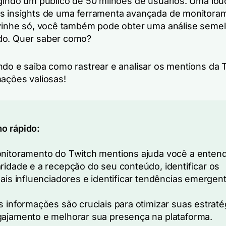
ngindo um público de 50 milhões de usuários. Uma lou
s insights de uma ferramenta avançada de monitora
ivinhe só, você também pode obter uma análise seme
do. Quer saber como?
ndo e saiba como rastrear e analisar os mentions da 
mações valiosas!
o rápido:
nitoramento do Twitch mentions ajuda você a entend
ridade e a recepção do seu conteúdo, identificar os
pais influenciadores e identificar tendências emergen
s informações são cruciais para otimizar suas estraté
ajamento e melhorar sua presença na plataforma.