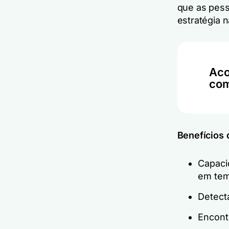
que as pess
estratégia n
Aco
com
Benefícios 
Capaci
em tem
Detect
Encont