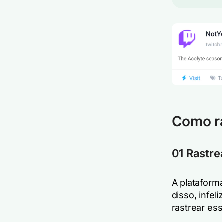
Como ra
01 Rastr
A plataform
disso, infe
rastrear es