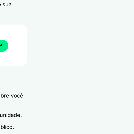
e sua
e!
obre você
munidade.
blico.