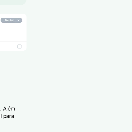
. Além
l para