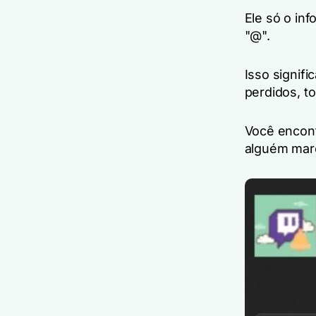
Ele só o in
"@".
Isso signif
perdidos, t
Você encont
alguém mar