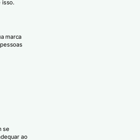
 isso.
ua marca
s pessoas
m se
adequar ao