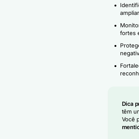
Identif
amplia
Monito
fortes 
Proteg
negativ
Fortale
reconh
Dica p
têm um
Você p
menti