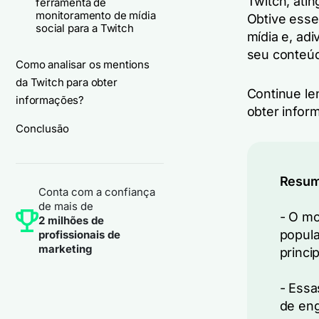
Twitch, ati
ferramenta de
monitoramento de mídia
Obtive esse
social para a Twitch
mídia e, ad
seu conteú
Como analisar os mentions
da Twitch para obter
Continue le
informações?
obter infor
Conclusão
Resum
Conta com a confiança
de mais de
- O mo
2 milhões de
popula
profissionais de
marketing
princi
- Essa
de eng