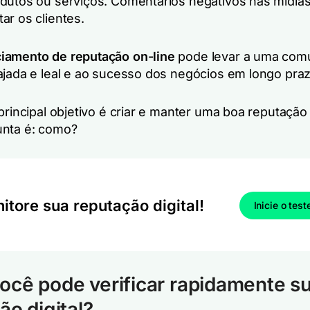
dutos ou serviços. Comentários negativos nas mídias
ar os clientes.
iamento de reputação on-line
pode levar a uma com
ajada e leal e ao sucesso dos negócios em longo praz
principal objetivo é criar e manter uma boa reputação 
unta é: como?
itore sua reputação digital!
Inicie o test
cê pode verificar rapidamente s
ão digital?