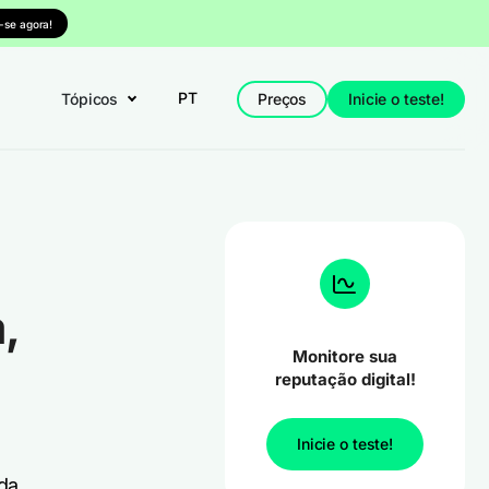
-se agora!
PT
Tópicos
Preços
Inicie o teste!
,
Monitore sua
reputação digital!
Inicie o teste!
da