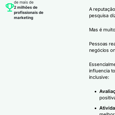
de mais de
2 milhões de
A reputação
profissionais de
pesquisa di
marketing
Mas é muito
Pessoas rea
negócios on
Essencialme
influencia 
inclusive:
Avalia
positiv
Ativida
melhor