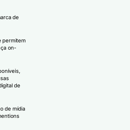
marca de
 permitem
nça on-
poníveis,
ssas
gital de
o de mídia
mentions