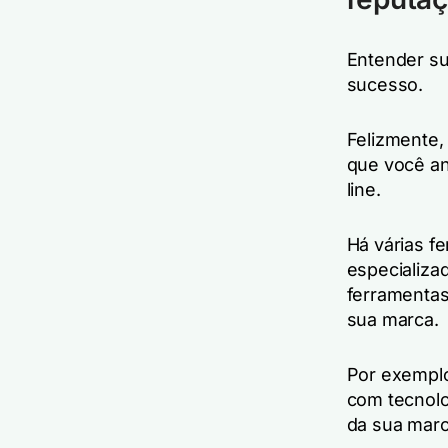
Entender su
sucesso.
Felizmente,
que você an
line.
Há várias f
especializa
ferramentas
sua marca.
Por exemplo
com tecnolo
da sua marc