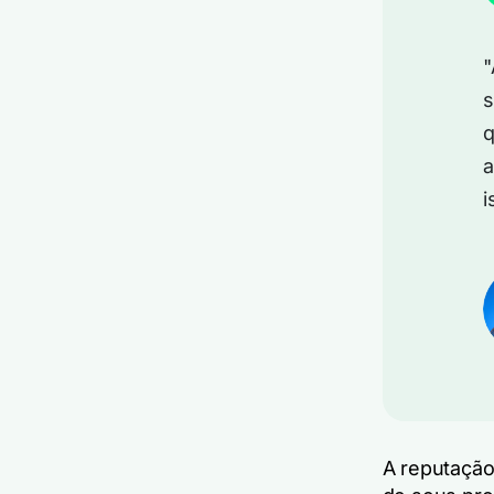
"
s
q
a
i
A reputação