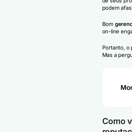
de seus pro
podem afast
Bom
gerenc
on-line eng
Portanto, o 
Mas a perg
Mon
Como vo
reputaç