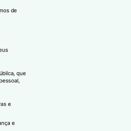
smos de
seus
blica, que
pessoal,
vas e
ança e