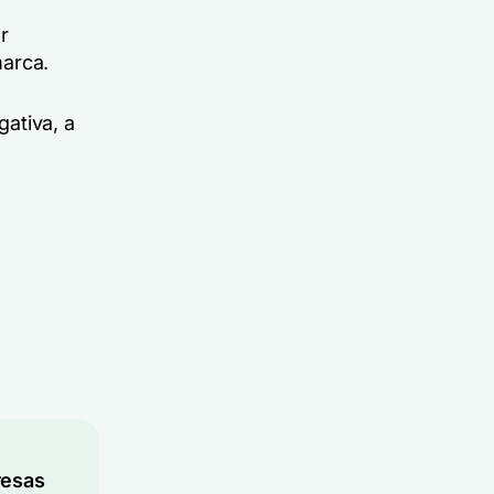
r
marca.
ativa, a
resas