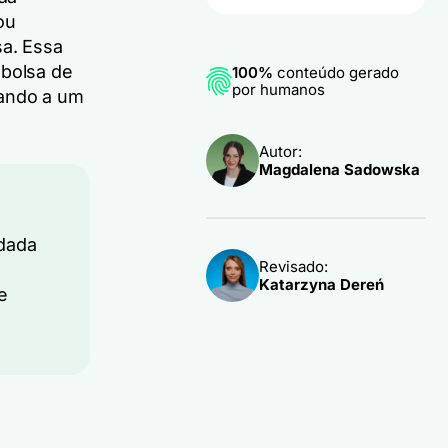
ou
a. Essa
 bolsa de
100%
conteúdo gerado
por humanos
vando a um
Autor:
Magdalena Sadowska
ldada
Revisado:
Katarzyna Dereń
e