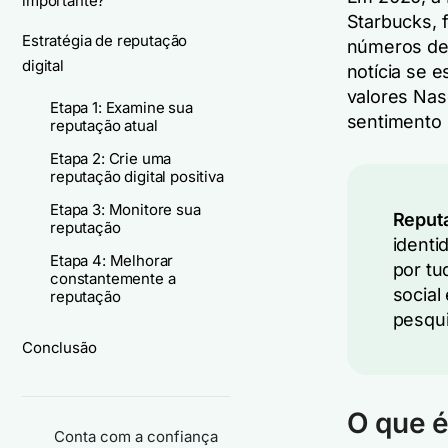
importante?
Starbucks, 
Estratégia de reputação
números de
digital
notícia se 
valores Nas
Etapa 1: Examine sua
sentimento 
reputação atual
Etapa 2: Crie uma
reputação digital positiva
Etapa 3: Monitore sua
Reputa
reputação
identi
Etapa 4: Melhorar
por tu
constantemente a
social
reputação
pesqui
Conclusão
O que é
Conta com a confiança