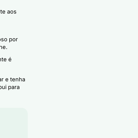
te aos
oso por
ne.
nte é
ar e tenha
ui para