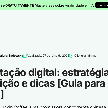
a-se GRATUITAMENTE
Masterclass sobre visibilidade em IA!
Inscreva
alena Sadowska
Atualizado: 27 de julho de 2025
10 leitura mínima
ação digital: estratégia
ição e dicas [Guia para
]
Luckin Coffee, uma promissora concorrente chinesa 