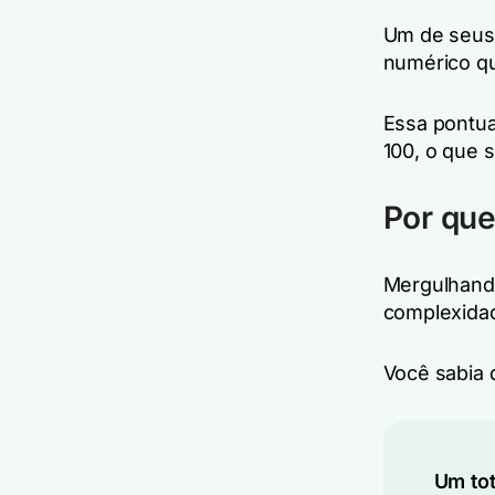
Um de seus 
numérico qu
Essa pontua
100, o que 
Por que
Mergulhan
complexidad
Você sabia q
Um tot