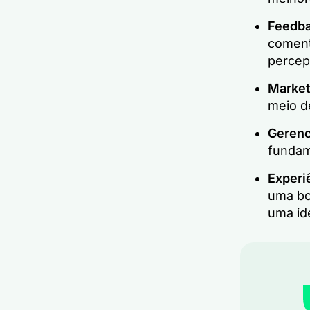
Feedba
coment
percep
Market
meio de
Gerenc
fundam
Experiê
uma bo
uma ide