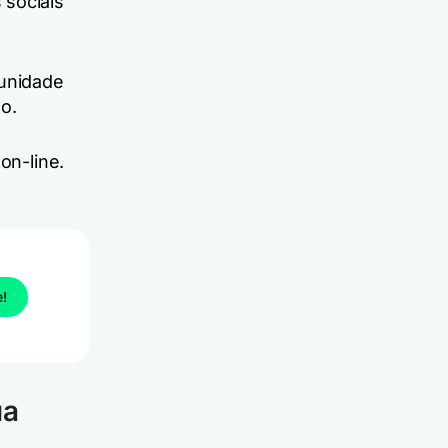
 sociais
unidade
o.
on-line.
e!
ua