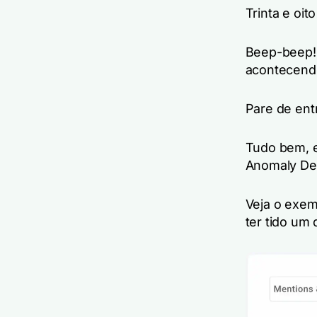
Trinta e oit
Beep-beep! 
acontecend
Pare de ent
Tudo bem, e
Anomaly Det
Veja o exem
ter tido um 