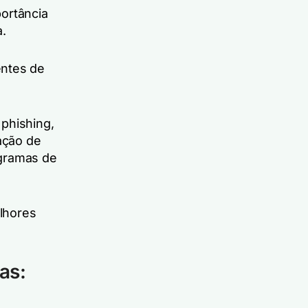
ortância
.
entes de
 phishing,
cação de
ogramas de
lhores
as: