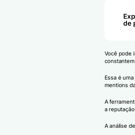
Exp
de 
Você pode i
constanteme
Essa é uma 
mentions d
A ferrament
a reputação 
A análise d