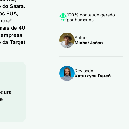
 do Saara.
dos EUA,
100%
conteúdo gerado
por humanos
hora!
mais de 40
a empresa
Autor:
 da Target
Michał Jońca
Revisado:
Katarzyna Dereń
e
ocura
 e