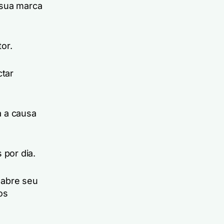
 sua marca
or.
tar
a a causa
 por dia.
 abre seu
os