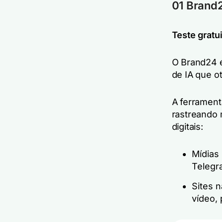
01 Brand
Teste gratui
O Brand24 é
de IA que o
A ferrament
rastreando 
digitais:
Mídias 
Telegr
Sites n
vídeo, 