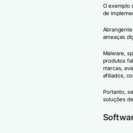
O exemplo d
de implemen
Abrangente 
ameaças dig
Malware, sp
produtos fa
marcas, ava
afiliados, co
Portanto, s
soluções de
Softwar