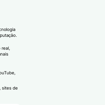
cnologia
eputação.
real,
anais
YouTube,
, sites de