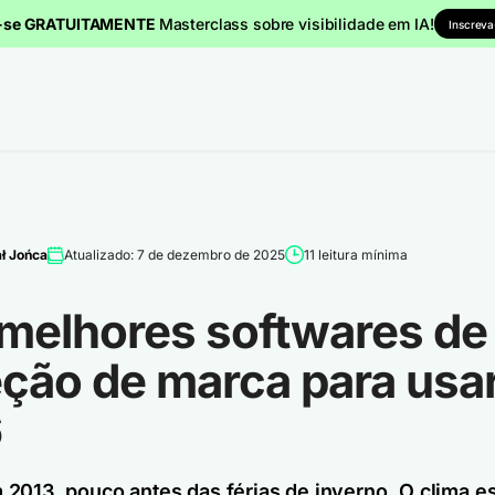
a-se GRATUITAMENTE
Masterclass sobre visibilidade em IA!
Inscreva
ł Jońca
Atualizado: 7 de dezembro de 2025
11 leitura mínima
 melhores softwares de
eção de marca para usa
6
2013, pouco antes das férias de inverno. O clima est