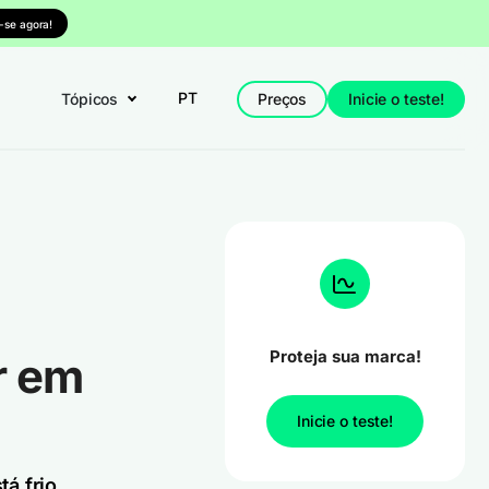
-se agora!
PT
Tópicos
Preços
Inicie o teste!
Proteja sua marca!
r em
Inicie o teste!
á frio,