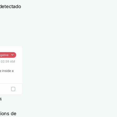
detectado
4
ions de