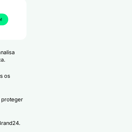
e!
nalisa
a.
s os
 proteger
 Brand24.