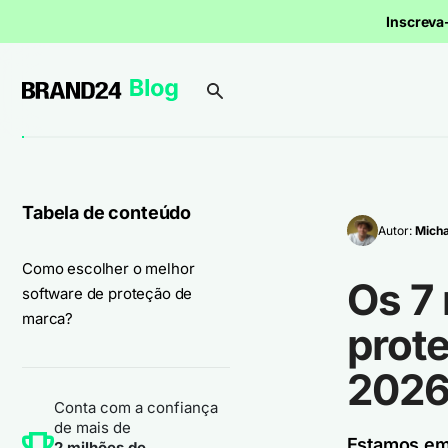
Inscrev
Tabela de conteúdo
Autor:
Micha
Como escolher o melhor
Os 7
software de proteção de
marca?
prot
202
Conta com a confiança
de mais de
Estamos em 
2 milhões de