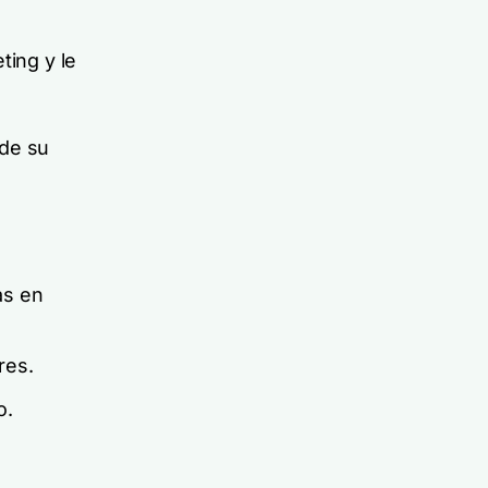
ting y le
 de su
as en
res.
o.