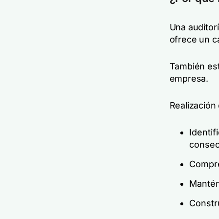
Una auditorí
ofrece un c
También est
empresa.
Realización
Identif
consec
Compre
Mantén
Constr