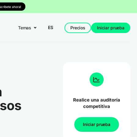
nscríbete ahora!
ES
Temas
Precios
Iniciar prueba
a
Realice una auditoría
asos
competitiva
Iniciar prueba