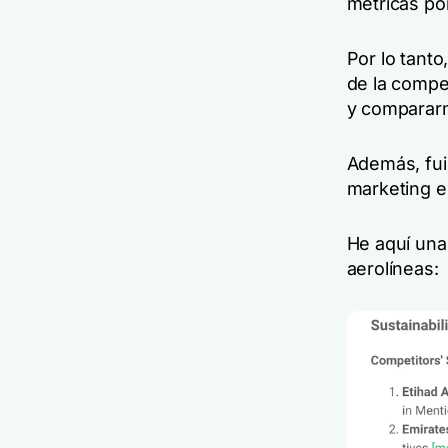
métricas por
Por lo tanto
de la compet
y compararm
Además, fui
marketing e
He aquí una
aerolíneas: