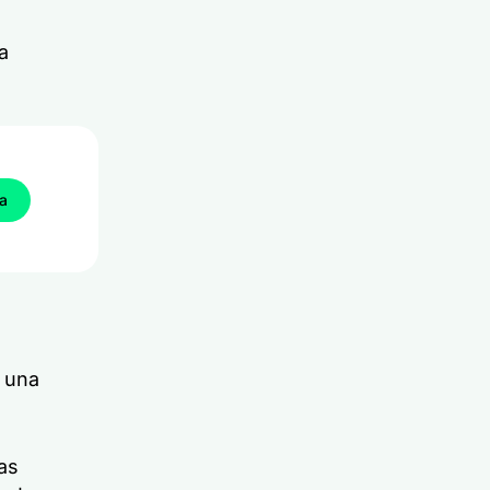
a
ba
A
r una
as