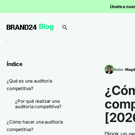
Únete a nue
Índice
Autor:
Magd
¿Qué es una auditoría
¿Cómo
competitiva?
compe
¿Por qué realizar una
auditoría competitiva?
[202
¿Cómo hacer una auditoría
competitiva?
Dirigir un 