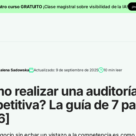
stro curso GRATUITO
¡Clase magistral sobre visibilidad de la IA!
¡I
alena Sadowska
Actualizado: 9 de septiembre de 2025
10 min leer
 realizar una auditorí
titiva? La guía de 7 p
6]
negocio sin echar un vistazo a la competencia es como