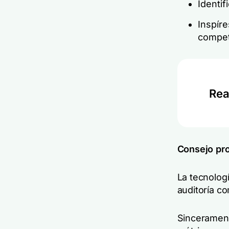
Identif
Inspíre
compet
Rea
Consejo pro
La tecnologí
auditoría co
Sincerament