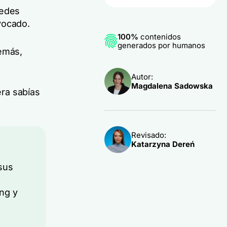
uedes
vocado.
100%
contenidos
generados por humanos
demás,
Autor:
Magdalena Sadowska
era sabías
Revisado:
Katarzyna Dereń
sus
ng y