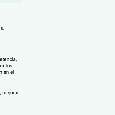
s.
etencia,
puntos
n en el
, mejorar