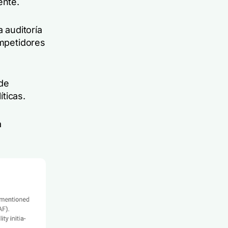
ente.
 auditoría
ompetidores
 de
ticas.
a