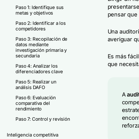
presentarse
Paso 1: Identifique sus
metas y objetivos
pensar que 
Paso 2: Identificar a los
competidores
Una auditor
Paso 3: Recopilación de
averiguar q
datos mediante
investigación primaria y
secundaria
Es más fácil
que necesit
Paso 4: Analizar los
diferenciadores clave
Paso 5: Realizar un
análisis DAFO
A
audi
Paso 6: Evaluación
compet
comparativa del
rendimiento
estrat
encont
Paso 7: Control y revisión
reforz
Inteligencia competitiva