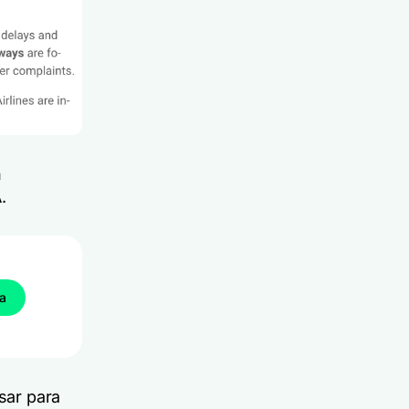
n
.
ba
sar para