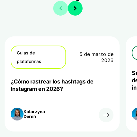
Guías de
5 de marzo de
2026
plataformas
S
d
¿Cómo rastrear los hashtags de
i
Instagram en 2026?
Katarzyna
Dereń