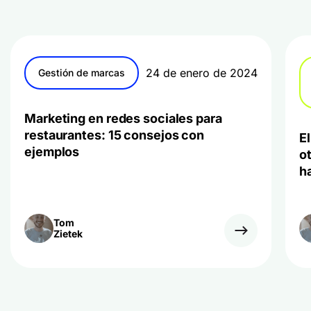
24 de enero de 2024
Gestión de marcas
Marketing en redes sociales para
restaurantes: 15 consejos con
E
ejemplos
o
h
Tom
Zietek