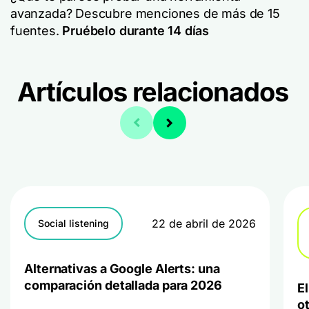
avanzada? Descubre menciones de más de 15
fuentes.
Pruébelo durante 14 días
Artículos relacionados
22 de abril de 2026
Social listening
Alternativas a Google Alerts: una
comparación detallada para 2026
E
o