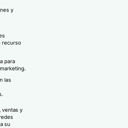
ones y
es
n recurso
ta para
 marketing.
n las
s.
 ventas y
 redes
ra su