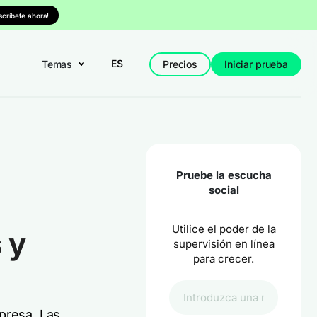
nscríbete ahora!
ES
Temas
Precios
Iniciar prueba
Pruebe la escucha
social
Utilice el poder de la
 y
supervisión en línea
para crecer.
presa. Las