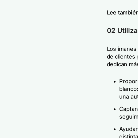
Lee tambié
02 Utiliz
Los imanes 
de clientes
dedican más
Proporc
blanco
una aut
Captan 
seguimi
Ayudan 
distint