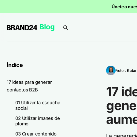
Únete a nue
Índice
Autor:
Katar
17 ideas para generar
17 id
contactos B2B
gener
01 Utilizar la escucha
social
aume
02 Utilizar imanes de
plomo
03 Crear contenido
La generaci