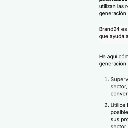
utilizan las
generación 
Brand24 es 
que ayuda a
He aquí có
generación 
Supervi
sector,
conver
Utilice
posibl
sus pr
sector 