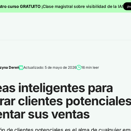
stro curso GRATUITO
¡Clase magistral sobre visibilidad de la IA!
¡I
zyna Dereń
Actualizado: 5 de mayo de 2026
16 min leer
eas inteligentes para
ar clientes potenciales
ntar sus ventas
ón de clientes potenciales es el alma de cualquier em