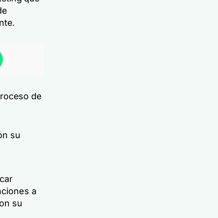
de
ente.
proceso de
on su
icar
nciones a
con su