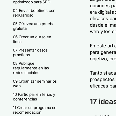
optimizado para SEO
opciones par
04 Enviar boletines con
era digital
regularidad
eficaces pa
05 Ofrezca una prueba
desde el ma
gratuita
web y los c
06 Crear un curso en
línea
En este art
07 Presentar casos
para generar
prácticos
objetivo, cr
08 Publique
regularmente en las
redes sociales
Tanto si ac
prospectos a
09 Organizar seminarios
eficaces pa
web
10 Participar en ferias y
conferencias
17 idea
11 Crear un programa de
recomendación