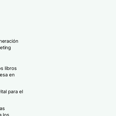
eneración
eting
s libros
resa en
tal para el
las
a los