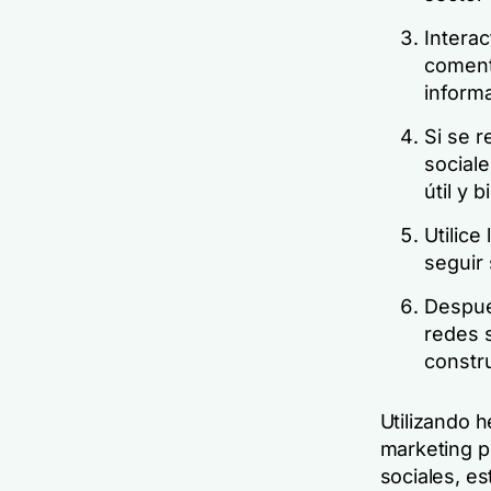
Intera
coment
informa
Si se r
social
útil y 
Utilice
seguir
Después
redes s
constr
Utilizando 
marketing pu
sociales, es