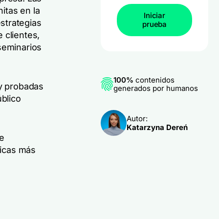
nitas en la
Iniciar
strategias
prueba
 clientes,
seminarios
100%
contenidos
 y probadas
generados por humanos
úblico
Autor:
Katarzyna Dereń
de
ticas más