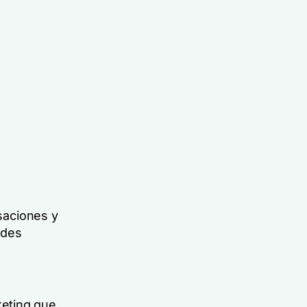
rsaciones y
edes
eting que