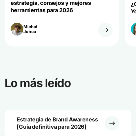
estrategia, consejos y mejores
¿
herramientas de IA a mencionarte más a menudo
herramientas para 2026
Y
(y en el contexto adecuado).
Michał
Jońca
Lo más leído
Estrategia de Brand Awareness
[Guía definitiva para 2026]